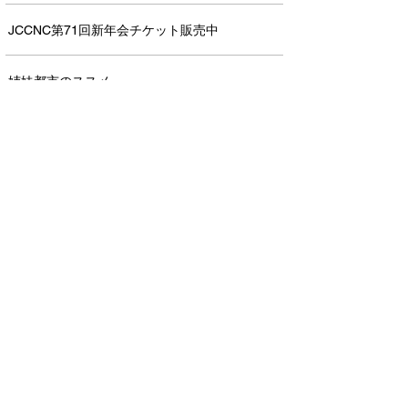
JCCNC第71回新年会チケット販売中
姉妹都市のススメ
シアター ・オブ・ユウゲン定期公演を鑑賞して
第２回 Hikari Farm Harvest Eventご報告
JCCNC 2025 Scholarship Recipient Share
Their Experiences
JCCNCネットワーキング委員会主催 「年の瀬
ネットワーキングパーティー」開催！
ベイエリアレストラン紹介
New Member