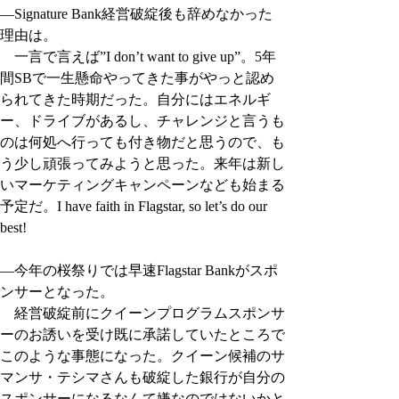
―Signature Bank経営破綻後も辞めなかった
理由は。
　一言で言えば”I don’t want to give up”。5年
間SBで一生懸命やってきた事がやっと認め
られてきた時期だった。自分にはエネルギ
ー、ドライブがあるし、チャレンジと言うも
のは何処へ行っても付き物だと思うので、も
う少し頑張ってみようと思った。来年は新し
いマーケティングキャンペーンなども始まる
予定だ。I have faith in Flagstar, so let’s do our 
best!
―今年の桜祭りでは早速Flagstar Bankがスポ
ンサーとなった。
　経営破綻前にクイーンプログラムスポンサ
ーのお誘いを受け既に承諾していたところで
このような事態になった。クイーン候補のサ
マンサ・テシマさんも破綻した銀行が自分の
スポンサーになるなんて嫌なのではないかと