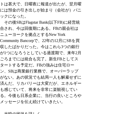
トは甚大で、日曜夜に報道が出たが、翌月曜
には預金の引き出しが始まり（会社が）パニ
ックになった。
　その後SBはFlagstar Bank(以下FB)に経営統
合され、今は回復期にある。FBの親会社は
ニューヨークを拠点とするNew York 
Community Bancorpで、22年の12月にSBを買
収したばかりだった。今はこれら3つの銀行
が1つになろうとしている過渡期で、来年2月
ごろまでには統合も完了。新生FBとしてス
タートする予定だ。FBの強みは住宅ロー
ン、SBは商業銀行業務で、オーバーラップ
がない。あの状況でも結局一人も解雇せずに
済んだ。リカバリーは大変だが、エネルギー
も感じていて、将来を非常に楽観視してい
る。今後も日系企業に、当行の良いところや
メッセージを伝え続けていきたい。
―当時の状況を詳しく。