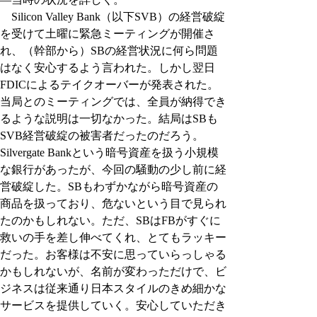
　Silicon Valley Bank（以下SVB）の経営破綻
を受けて土曜に緊急ミーティングが開催さ
れ、（幹部から）SBの経営状況に何ら問題
はなく安心するよう言われた。しかし翌日
FDICによるテイクオーバーが発表された。
当局とのミーティングでは、全員が納得でき
るような説明は一切なかった。結局はSBも
SVB経営破綻の被害者だったのだろう。
Silvergate Bankという暗号資産を扱う小規模
な銀行があったが、今回の騒動の少し前に経
営破綻した。SBもわずかながら暗号資産の
商品を扱っており、危ないという目で見られ
たのかもしれない。ただ、SBはFBがすぐに
救いの手を差し伸べてくれ、とてもラッキー
だった。お客様は不安に思っていらっしゃる
かもしれないが、名前が変わっただけで、ビ
ジネスは従来通り日本スタイルのきめ細かな
サービスを提供していく。安心していただき