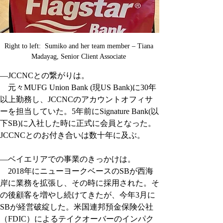
Right to left:  Sumiko and her team member – Tiana 
Madayag, Senior Client Associate 
―JCCNCとの繋がりは。
　元々MUFG Union Bank (現US Bank)に30年
以上勤務し、JCCNCのアカウントオフィサ
ーを担当していた。5年前にSignature Bank(以
下SB)に入社した時に正式に会員となった。
JCCNCとのお付き合いは数十年に及ぶ。
―ベイエリアでの事業のきっかけは。
　2018年にニューヨークベースのSBが西海
岸に業務を拡張し、その時に採用された。そ
の後顧客を増やし続けてきたが、今年3月に
SBが経営破綻した。米国連邦預金保険公社
（FDIC）によるテイクオーバーのインパク