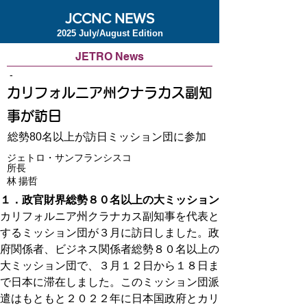
JCCNC NEWS
2025 July/August Edition
JETRO News
-
カリフォルニア州クナラカス副知
事が訪日
総勢80名以上が訪日ミッション団に参加
ジェトロ・サンフランシスコ
所長
林 揚哲
１．政官財界総勢８０名以上の大ミッション
カリフォルニア州クラナカス副知事を代表と
するミッション団が３月に訪日しました。政
府関係者、ビジネス関係者総勢８０名以上の
大ミッション団で、３月１２日から１８日ま
で日本に滞在しました。このミッション団派
遣はもともと２０２２年に日本国政府とカリ