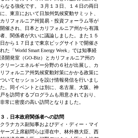
らなる強化です。３月１３日、１４日の両日
に、東京において日加州気候変動サミット、
カリフォルニア州貿易・投資フォーラム等が
開催され、日本とカリフォルニア州から有識
者、関係者が大いに議論しました。また１５
日から１７日まで東京ビッグサイトで開催さ
れた「World Smart Energy Week」では知事経
済開発室（GO-Biz）とカリフォルニア州の
クリーンエネルギー分野の６社が出展し、カ
リフォルニア州気候変動対策にかかる政策に
ついてセッションを設け情報発信を行いまし
た。同イベントとは別に、名古屋、大阪、神
戸を訪問するプログラムも用意されており、
非常に密度の高い訪問となりました。
３．日本政府関係者への訪問
クラナカス副知事およびディ・ディー・マイ
ヤーズ上席顧問らは滞在中、林外務大臣、西