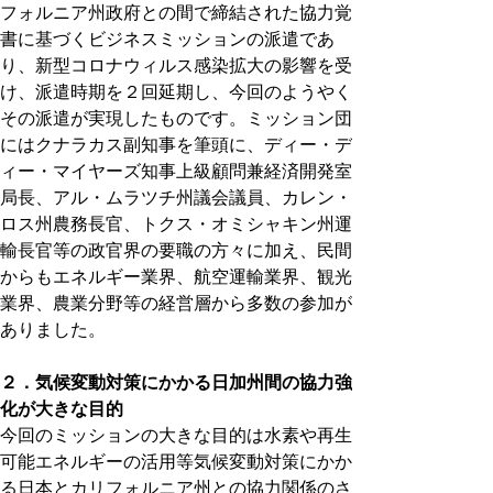
フォルニア州政府との間で締結された協力覚
書に基づくビジネスミッションの派遣であ
り、新型コロナウィルス感染拡大の影響を受
け、派遣時期を２回延期し、今回のようやく
その派遣が実現したものです。ミッション団
にはクナラカス副知事を筆頭に、ディー・デ
ィー・マイヤーズ知事上級顧問兼経済開発室
局長、アル・ムラツチ州議会議員、カレン・
ロス州農務長官、トクス・オミシャキン州運
輸長官等の政官界の要職の方々に加え、民間
からもエネルギー業界、航空運輸業界、観光
業界、農業分野等の経営層から多数の参加が
ありました。
２．気候変動対策にかかる日加州間の協力強
化が大きな目的
今回のミッションの大きな目的は水素や再生
可能エネルギーの活用等気候変動対策にかか
る日本とカリフォルニア州との協力関係のさ