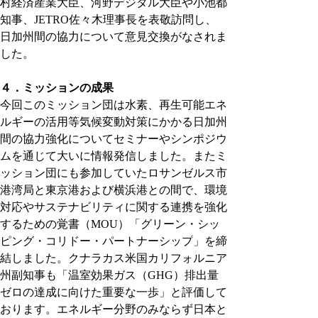
村経済産業大臣、河野デジタル大臣や小池都
知事、JETRO佐々木理事長を表敬訪問し、
日加州間の協力について意見交換がなされま
した。
４．ミッションの成果
今回このミッション団は水素、再生可能エネ
ルギーの活用等気候変動対策にかかる日加州
間の協力強化についてセミナーやシンポジウ
ムを通じて大いに情報発信しました。またミ
ッション団にも参加していたロサンゼルス市
港湾局と東京港および横浜港との間で、環境
対応やサステナビリティに関する連携を強化
するための覚書（MOU
）「
グリーン・シッ
ピング・コリドー・パートナーシップ
」を締
結しました。クナラカス米国カリフォルニア
州副知事も「温室効果ガス（GHG
）排出量
ゼロの達成に向けた重要な一歩」と評価して
おります。
エネルギー分野のみならず日本と