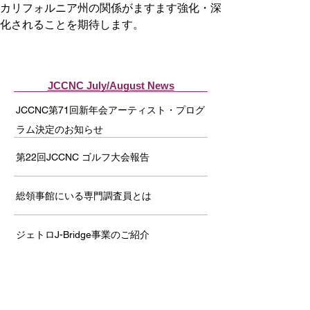
カリフォルニア州の関係がますま
す強化・深
化されることを期待
します。
JCCNC July/August News
JCCNC第71回新年会アーティスト・プログ
ラム決定のお知らせ
第22回JCCNC ゴルフ大会報告
総領事館にいる専門調査員とは
ジェトロJ-Bridge事業のご紹介
新人駐在員のみなさんへ！駐在員マメ知識
「総集編」