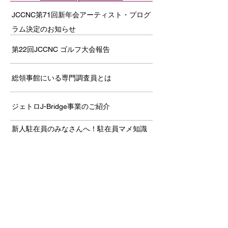
JCCNC第71回新年会アーティスト・プログ
ラム決定のお知らせ
第22回JCCNC ゴルフ大会報告
総領事館にいる専門調査員とは
ジェトロJ-Bridge事業のご紹介
新人駐在員のみなさんへ！駐在員マメ知識
「総集編」
伝統と信頼を乗せて
JCCNC CRC Webinar開催報告－ The
History of Japanese Americans in the Bay
Area －
セクシャルハラスメント問題防止セミナー