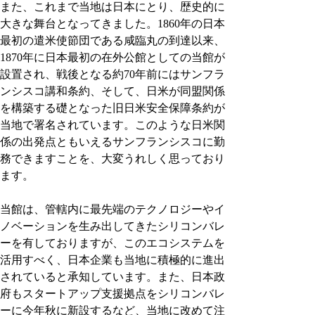
また、これまで当地は日本にとり、歴史的に
大きな舞台となってきました。1860年の日本
最初の遣米使節団である咸臨丸の到達以来、
1870年に日本最初の在外公館としての当館が
設置され、戦後となる約70年前にはサンフラ
ンシスコ講和条約、そして、日米が同盟関係
を構築する礎となった旧日米安全保障条約が
当地で署名されています。このような日米関
係の出発点ともいえるサンフランシスコに勤
務できますことを、大変うれしく思っており
ます。
当館は、管轄内に最先端のテクノロジーやイ
ノベーションを生み出してきたシリコンバレ
ーを有しておりますが、このエコシステムを
活用すべく、日本企業も当地に積極的に進出
されていると承知しています。また、日本政
府もスタートアップ支援拠点をシリコンバレ
ーに今年秋に新設するなど、当地に改めて注