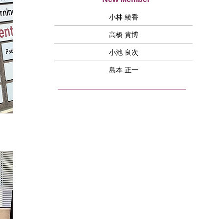
小林 綾香
高橋 貴博
小池 良次
島本 正一