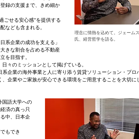
種登録の支援まで、きめ細か
うに過ごせる安心感”を提供する
手配なども含まれる。
理念に情熱を込めて。ジェーム
氏、経営哲学を語る。
「日系企業の成功を支える」
も大きな割合を占める不動産
両立を目指す。
し、日々のミッションとして掲げている。
日系企業の海外事業と人に寄り添う賃貸ソリューション・プロ
く、企業やご家族が安心できる環境をご用意することを大切に
西外国語大学への
ル経済の真っ只
れる中、日本企
何でもでき