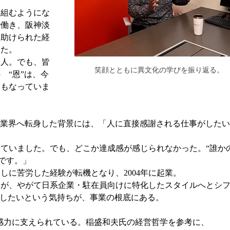
り組むようにな
で働き、阪神淡
ら助けられた経
えた。
国人。でも、皆
笑顔とともに異文化の学びを振り返る。
　“恩”は、今
にもなっていま
産業界へ転身した背景には、「人に直接感謝される仕事がした
ていました。でも、どこか達成感が感じられなかった。“誰か
です。」
しに苦労した経験が転機となり、2004年に起業。
たが、やがて日系企業・駐在員向けに特化したスタイルへとシ
返したいという気持ちが、事業の根底にある。
共感力に支えられている。稲盛和夫氏の経営哲学を参考に、