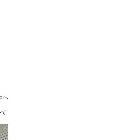
コへ
いて