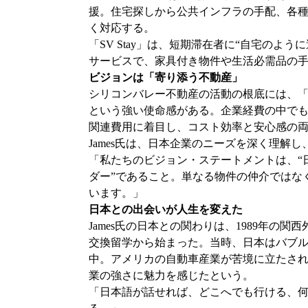
援。住宅探しから公共インフラの手配、各
く対応する。
「SV Stay」は、短期滞在者に“自宅のよ
サービスで、家具付き物件や生活必需品の
ビジョンは「寄り添う不動産」
シリコンバレー不動産の活動の根底には、
という強い使命感がある。企業経費の中で
関連費用に着目し、コスト効率と安心感の
James氏は、日本企業のニーズを深く理解
「私たちのビジョン・ステートメントは、“
ダー”であること。単なる物件の仲介ではな
います。」
日本との出会いが人生を変えた
James氏の日本との関わりは、1989年の関
交換留学から始まった。当時、日本はバブ
中。アメリカの自動車産業が苦境に立たさ
業の強さに魅力を感じたという。
「日本語が話せれば、どこへでも行ける、