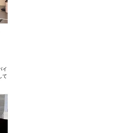
ス
バイ
して