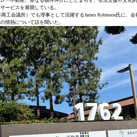
バレー不動産。単なる物件仲介にとどまらず、生活支援や文化
たサービスを展開している。
工会議所）でも理事として活躍するJames Robinson氏に、会
への情熱について話を聞いた。