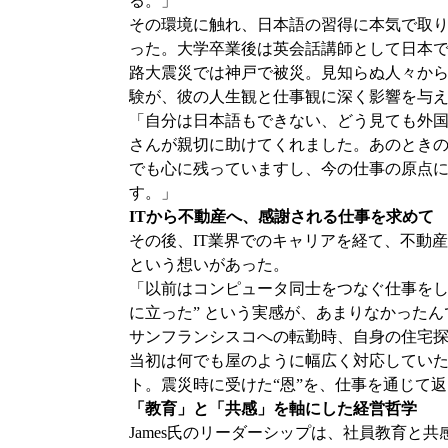
る。」
その環境に触れ、日本語の習得に本気で取
った。大学卒業後は英会話講師として日本
路大震災では神戸で被災。見知らぬ人々か
験が、彼の人生観と仕事観に深く影響を与
「自分は日本語もできない、どう見ても外
さんが親切に助けてくれました。あのときの
でも心に残っていますし、今の仕事の原点
す。」
ITから不動産へ、感謝される仕事を求めて
その後、IT業界でのキャリアを経て、不動
という想いがあった。
「以前はコンピュータ同士をつなぐ仕事をし
に立った” という実感が、あまりなかったん
サンフランシスコへの転勤時、自身の住宅探
当初は何でも屋のように幅広く対応してい
ト。震災時に受けた“恩”を、仕事を通じて
「教育」と「共感」を軸にした経営哲学
James氏のリーダーシップは、社員教育と