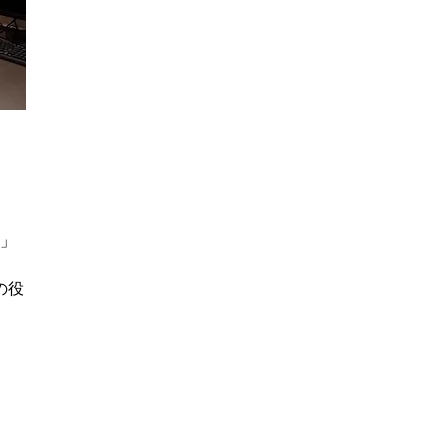
い」
の役
フ