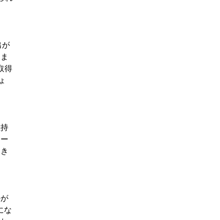
出が
しま
取得
ょ
維持
テー
おき
のが
にな