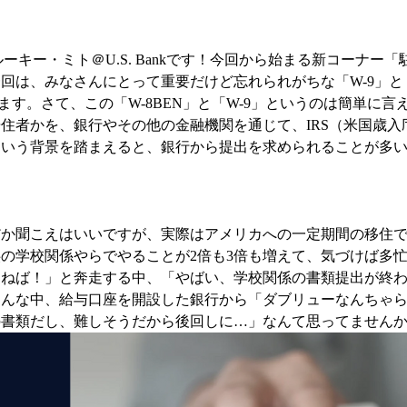
ーキー・ミト＠U.S. Bankです！今回から始まる新コーナー「
回は、みなさんにとって重要だけど忘れられがちな「W-9」と
ます。さて、この「W-8BEN」と「W-9」というのは簡単に言
住者かを、銀行やその他の金融機関を通じて、IRS（米国歳入
という背景を踏まえると、銀行から提出を求められることが多
だか聞こえはいいですが、実際はアメリカへの一定期間の移住
の学校関係やらでやることが2倍も3倍も増えて、気づけば多
えねば！」と奔走する中、「やばい、学校関係の書類提出が終
そんな中、給与口座を開設した銀行から「ダブリューなんちゃ
の書類だし、難しそうだから後回しに…」なんて思ってません