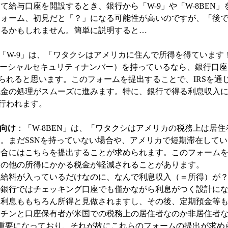
給与口座を開設するとき、銀行から「W-9」や「W-8BEN」
フォーム、初見だと「？」になる可能性が高いのですが、「後
なるかもしれません。簡単に説明すると…
「W-9」は、「ワタクシはアメリカに住んで所得を得ています
ソーシャルセキュリティナンバー）を持っているなら、銀行口座
られると思います。このフォームを提出することで、IRSを通
税金の処理がスムーズに進みます。特に、銀行で得る利息収入
が行われます。
者向け
：「W-8BEN」は、「ワタクシはアメリカの税務上は居住
。まだSSNを持っていない場合や、アメリカで短期滞在してい
場合にはこちらを提出することが求められます。このフォーム
その他の所得にかかる税金が軽減されることがあります。
お給料が入っているだけなのに、なんで利息収入（＝所得）が
の銀行ではチェッキング口座でも僅かながら利息がつく設計に
な利息ももちろん所得と見做されますし、その後、定期預金等
キチンと口座保有者が米国での税務上の居住者なのか非居住者
が重要になっており、それが故にこれらのフォームの提出が求め