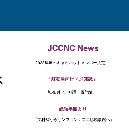
JCCNC News
2025年度のキャビネットメンバー決定
く
「駐在員向けマメ知識」
駐在員マメ知識「番外編」
​総領事館より
「文科省からサンフランシスコ総領事館へ」