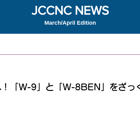
JCCNC NEWS
March/April Edition
！「W-9」と「W-8BEN」をざっ