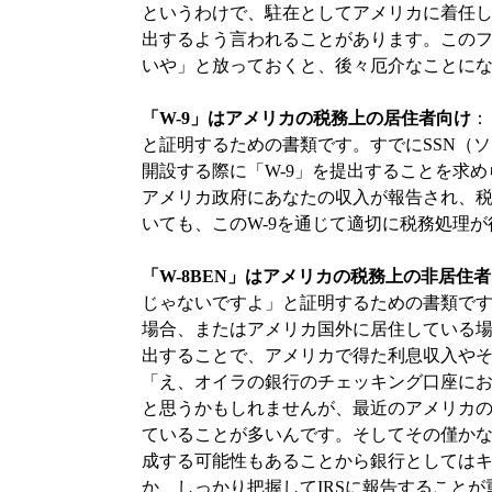
というわけで、駐在としてアメリカに着任して
出するよう言われることがあります。この
いや」と放っておくと、後々厄介なことに
「W-9」はアメリカの税務上の居住者向け
：
と証明するための書類です。すでにSSN（
開設する際に「W-9」を提出することを求め
アメリカ政府にあなたの収入が報告され、
いても、このW-9を通じて適切に税務処理
「W-8BEN」はアメリカの税務上の非居住
じゃないですよ」と証明するための書類です
場合、またはアメリカ国外に居住している
出することで、アメリカで得た利息収入や
「え、オイラの銀行のチェッキング口座に
と思うかもしれませんが、最近のアメリカ
ていることが多いんです。そしてその僅か
成する可能性もあることから銀行としては
か、しっかり把握してIRSに報告すること