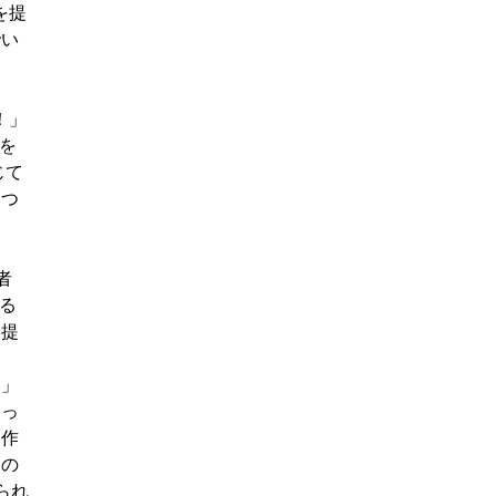
を提
でい
！」
を
じて
につ
者
る
を提
？」
なっ
も作
なの
られ