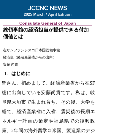
JCCNC NEWS
2025 March / April Edition
Consulate General of Japan
総領事館の経済担当が提供できる付加
価値とは
在サンフランシスコ日本国総領事館
経済班（経済産業省からの出向）
安藤 尚貴
はじめに
皆さん、初めまして。経済産業省から在SF
総に出向している安藤尚貴です。私は、岐
阜県大垣市で生まれ育ち、その後、大学を
経て、経済産業省に入省、震災後の長期エ
ネルギー計画の策定や福島県での復興政
策、2年間の海外留学＠米国、製造業のデジ