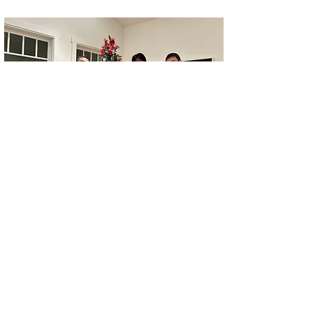
第１回GIFU Valleyの会の様子
●連絡先（LinkedIn）：総領事館が主催する
イベントなどをご案内しています
https://www.linkedin.com/in/naoki-ando-
90ab31168?
utm_source=share&utm_campaign=share_via&ut
m_content=profile&utm_medium=ios_app