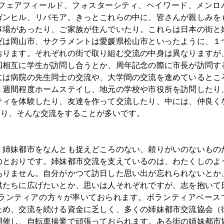
フェアフィールド、フォスターシティ、ヘイワード、メンロ
ガンヒル、リバモア。きっとこれらの中に、皆さんが親しみを
事場があったり、ご家族が住んでいたり。これらは日本の街と
ゼは岡山市、サクラメントは愛媛県松山市といったように、１
おります。それぞれの街で取り組む交流の中身は異なりますが
回相互に学生が訪問し合うとか、周年記念の際に市長が訪問す
には病院の先生同士の交流や、大学間の交流を進めているとこ
１週間程度ホームステイし、地元の学校や市役所を訪問したり
ティを体験したり、友達を作って交流したり、中には、仲良く
たり、そんな交流をすることが多いです。
、姉妹都市をなんとも捉えどころのない、頼りがいのないもの
のとおりです。姉妹都市交流を支えているのは、わたくしのよ
ありません。自分がかつて訪日した思い出が忘れられないとか
供たちに広げたいとか、思いは人それぞれですが、志を抱いて
ランティアの方々が率いておられます。ボランティアベース
ため、交流を続ける資金に乏しく、多くの姉妹都市交流協会（
開催し、自転車操業で頑張っておられます。ある街の姉妹都市