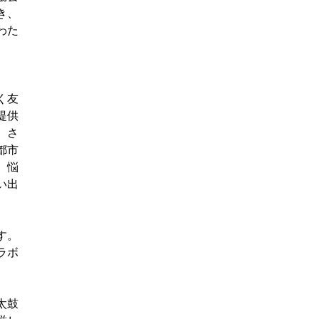
き、
わた
く友
提供
、さ
都市
、悩
い出
す。
ラボ
太鼓