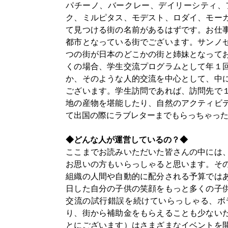
パチーノ、バークレー、デイリーシティ、
ク、ミルピタス、モデスト、ロダイ、モー
て見つける街の名前があるはずです。お仕
都市となっている街でございます。サンノ
つの街が日本のどこかの街と姉妹となって
くの場合、学生交流プログラムとして年１
か、そのような人的交流を中心として、中
ございます。学生訪問であれば、訪問先で
地の産物を堪能したり、自然のアクティビ
て出国の際にラブレターまでもらっちゃっ
◆どんな人が運営しているの？◆
ここまでお読みいただいた皆さんの中には
お思いの方もいらっしゃると思います。そ
組織の人間や自動的に配分される予算では
日した自分の子供の笑顔をもっと多くの子
交流の試行錯誤を続けていらっしゃる、ボ
り、街から補助金をもらえることも少ない
とにございます）はさまざまなイベントを