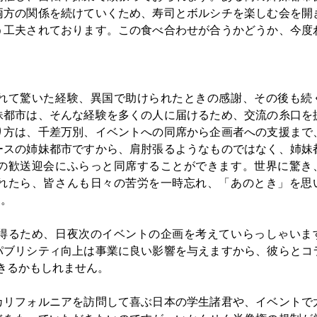
両方の関係を続けていくため、寿司とボルシチを楽しむ会を開
う工夫されております。この食べ合わせが合うかどうか、今度
れて驚いた経験、異国で助けられたときの感謝、その後も続
妹都市は、そんな経験を多くの人に届けるため、交流の糸口を
り方は、千差万別、イベントへの同席から企画者への支援まで
ースの姉妹都市ですから、肩肘張るようなものではなく、姉妹
の歓送迎会にふらっと同席することができます。世界に驚き
れたら、皆さんも日々の苦労を一時忘れ、「あのとき」を思
す。
得るため、日夜次のイベントの企画を考えていらっしゃいま
パブリシティ向上は事業に良い影響を与えますから、彼らとコ
できるかもしれません。
カリフォルニアを訪問して喜ぶ日本の学生諸君や、イベントで