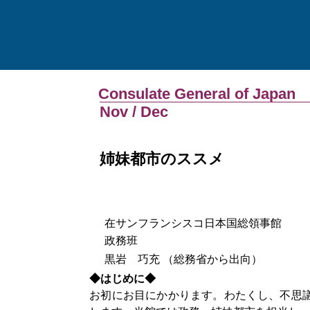
Consulate General of Japan
Nov / Dec
姉妹都市のススメ
在サンフランシスコ日本国総領事館
政務班
黒岩 巧充 （総務省から出向）
◆はじめに◆
お初にお目にかかります。わたくし、不思