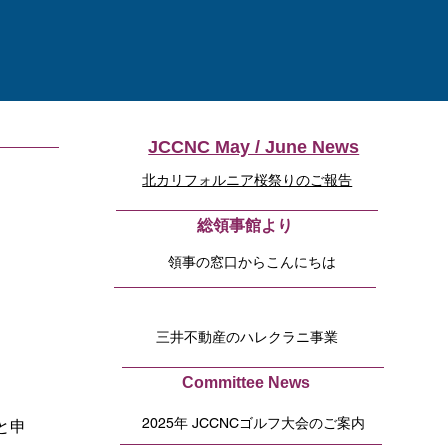
JCCNC May / June News
北カリフォルニア桜祭りのご報告
​総領事館より
領事の窓口からこんにちは
三井不動産のハレクラニ事業
Committee News
2025年 JCCNCゴルフ大会のご案内
と申