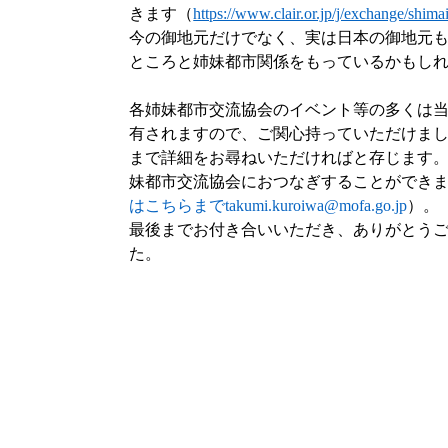
きます（
https://www.clair.or.jp/j/exchange/shimai
今の御地元だけでなく、実は日本の御地元
ところと姉妹都市関係をもっているかもし
各姉妹都市交流協会のイベント等の多くは
有されますので、ご関心持っていただけま
まで詳細をお尋ねいただければと存じます
妹都市交流協会におつなぎすることができ
はこちらまでtakumi.kuroiwa@mofa.go.jp
）。
最後までお付き合いいただき、ありがとう
た。