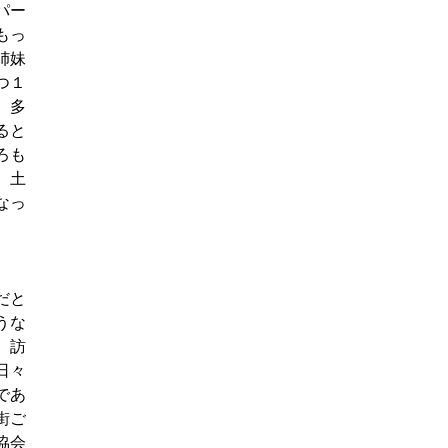
パー
もっ
姉妹
つ１
、多
ると
ろも
、土
なっ
だと
うな
、訪
日々
であ
街ご
協会