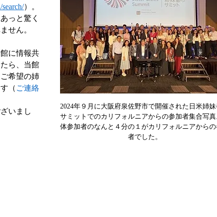
/search/
）。
もあっと驚く
れません。
当館に情報共
したら、当館
。ご希望の姉
ます（
ご連絡
2024年９月に大阪府泉佐野市で開催された日米姉
ございまし
サミットでのカリフォルニアからの参加者集合写真
体参加者のなんと４分の１がカリフォルニアからの
者でした。