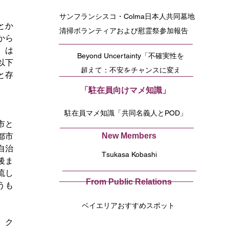
サンフランシスコ・Colma日本人共同墓地
とか
清掃ボランティアおよび慰霊祭参加報告
から
、は
Beyond Uncertainty「不確実性を
以下
超えて：不安をチャンスに変え
と存
る」
「駐在員向けマメ知識」
駐在員マメ知識「共同名義人とPOD」
市と
New Members
都市
自治
Tsukasa Kobashi
後ま
流し
From Public Relations
うも
ベイエリアおすすめスポット
、ク