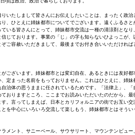
、日頃は政治、政治で暮らしております。
借りいたしまして皆さんにお伝えしたいことは、まったく政治
おり、ひとえに姉妹都市についてでございます。遠くふるさと
っている皆さんにとって、姉妹都市交流は一種の清涼剤となり
と信じております。事業の「じ」の字も知らないひよっこが、
とぞご容赦いただきまして、最後までお付き合いいただければ
とがございます。姉妹都市とは変幻自在、あるときには友好都
い、定まった名前をもっておりません。これはひとえに、姉妹
れ自治体の思うままに任されているためです。「法律上」、「
めておりますところ、ここまでお読みいただいたのだから、最
ます。言ってしまえば、日本とカリフォルニアの街でお互い交
ことを中心にいろいろ交流して楽しもう、姉妹都市とはそうい
クラメント、サニーベール、サウサリート、マウンテンビュー