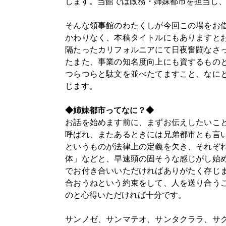
します。当館では政務・姉妹都市を担当し
そんな領事館のわたくしが今回この場をお
かわりなく、本稿タイトルにもありますと
隔たったカリフォルニアにて日夜奮闘なさ
たまた、事業の知名度向上にも資するもの
つらつらと駄文を並べたてますこと、なに
じます。
◆姉妹都市ってなに？◆
お話を始めます前に、まずお伝えしたいこ
呼ばれ、またあるときには兄弟都市とも言
というものが法律上の定義を欠き、それぞ
体」などと、早速頭の固そうな感じがし始
でお付き合いいただければありがたく存じ
合おうねという約束をして、人を送り合う
のと心得いただければ十分です。
サンノゼ、サンマテオ、サンタクララ、サ