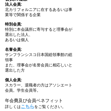
法人会員:
北カリフォルニ
アに在するあるいは
事
業等で
関係する企業
特別会員:
特別に本会議所に寄与すると理事会が
選出した法人、
あるいは個人
名誉会員:
サンフランシスコ日本国総領事館の総
領事
また、理事会が名誉会員に相応しいと
選出した方
個人会
員:
スカラー、退職者の方はアソシエート
会員。学生会員等。
年会費及び会員ベネフィット
こちら
詳しくは
をご覧ください。