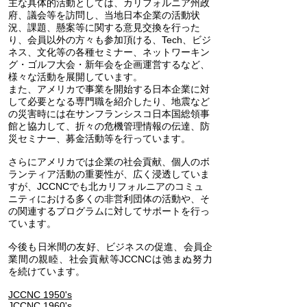
主な具体的活動としては、
カリフォルニア州政
府、議会等を
訪問し、当地日本企業の活動状
況、課題、懸案等に
関する意見交換を行った
り、
会員以外の方々も参加頂ける、Tech、ビジ
ネス、文化等の各種
セミナー、ネットワーキン
グ・ゴルフ大会・新年会を
企画運営するなど、
様々な活動を展開しています。
また、アメリカで事業を開始する
日本企業に対
して
必要となる専門職を紹介したり、
地震など
の災害時には
在サンフランシスコ日本国総領事
館と
協力して、折々の危機管理情報の
伝達、防
災セミナー、募金活動等を行っています。
さらにアメリカでは企業の社会貢献、
個人のボ
ランティア活動の重要性が、
広く浸透していま
すが、
JCCNCでも北カリフォルニアの
コミュ
ニティにおける多くの非営利団体の
活動や、そ
の関連するプログラムに対して
サポートを行っ
ています。
今後も日米間の友好、ビジネスの促進、
会員企
業間の親睦、社会貢献等
JCCNCは弛まぬ努力
を続けています。
JCCNC 1950's
JCCNC 1960's