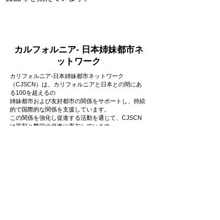
リンク
カルフォルニア- 日本姉妹都市ネ
ットワーク
カリフォルニア-日本姉妹都市ネットワーク
（CJSCN）は、カリフォルニアと日本との間にあ
る100を超えるの
姉妹都市および友好都市の関係をサポートし、持続
的で国際的な関係を支援しています。
この関係を強化し促進する活動を通じて、CJSCN
は平和と繁栄の促進に寄与しています。
リンク
アジア・太平洋諸島系ヘリテージ
基金
日系ユース評議会
Japanese Community Youth Council