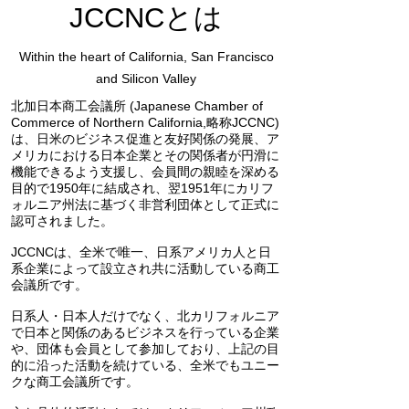
JCCNC​とは
Within the heart of California, San Francisco
and Silicon Valley
北加日本商工会議所
(Japanese Chamber of
Commerce of
Northern California,略称JCCNC)
は、
日米のビジネス促進と友好関係の発展、
ア
メリカにおける日本企業とその関係者が
円滑に
機能できるよう支援し、
会員間の親睦を深める
目的で
1950年に結成され、翌1951年に
カリフ
ォルニア州法に基づく
非営利団体として正式に
認可されました。
JCCNCは、全米で唯一、
日系アメリカ人と日
系企業によって
設立され共に活動している
商工
会議所です。
日系人・日本人だけでなく、
北カリフォルニア
で日本と関係のある
ビジネスを行っている企業
や、
団体も会員として参加しており、
上記の目
的に沿った活動を続けている、
全米でもユニー
クな商工会議所です。