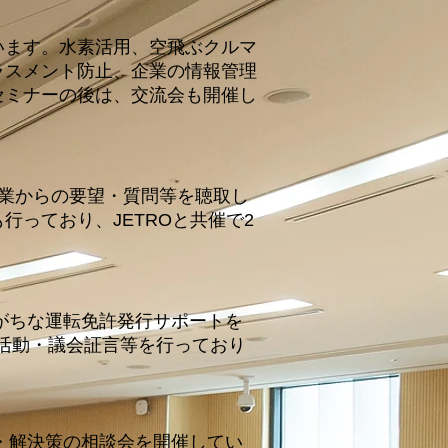
います。水素活用、空飛ぶクルマ
ラスメント防止、企業の情報管理
セミナーの後は、交流会も開催し
業からの要望・質問等を聴取し
っており、JETROと共催で2
がちな運転免許発行サポートを
活動・議会証言等を行っており
・解決策の相談会を開催してい