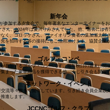
新年会
上が参加する夕食会で、毎年著名なエンターテイナーを
カオさん、2024年は夏川りみさんでした。他、過去には
でなく、コロッケさん、ヴァイオリン奏者の葉加瀬太郎
引先を招待する等の接待にもご活用頂けます。協賛企業
ます。
ゴルフ・コンペ
が参加するゴルフ・コンペです。毎年秋口の週末に開催
で集まった豪華商品を獲得できる他、くじ引き会も開催
ネットワーク・イベント
, 新規赴任者交流等々数多く開催しています。引き続き会員企
を推進します。
JCCNCゴルフ・クラブ