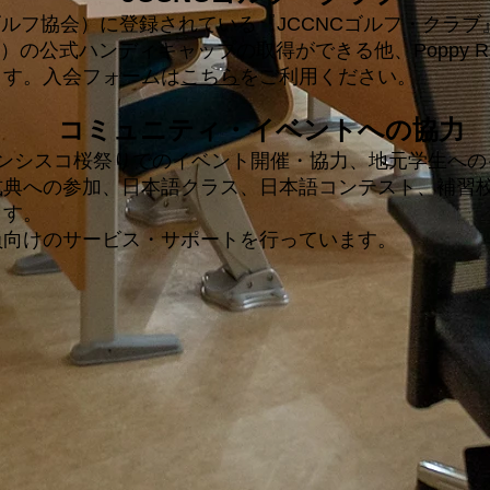
ゴルフ協会）に登録されている『JCCNCゴルフ・クラブ
）の公式ハンディキャップの取得ができる他、Poppy R
ます。入会フォームは
こちら
をご利用ください。
コミュニティ・イベントへの協力
ランシスコ桜祭りでのイベント開催・協力、地元学生への
式典への参加、日本語クラス、日本語コンテスト、補習
ます。
員向けのサービス・サポートを行っています。