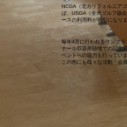
NCGA（北カリフォルニア
ば、USGA（全米ゴルフ協会
ースの利用料が割引になり
毎年4月に行われるサンフ
ナール収容所跡地での記念
ベントへの協力も行ってい
この他にも様々な活動・会