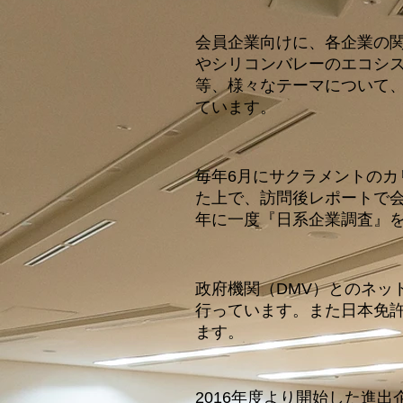
会員企業向けに、各企業の
やシリコンバレーのエコシ
等、様々なテーマについて
ています。
毎年6月にサクラメントの
た上で、訪問後レポートで会
年に一度『日系企業調査』
政府機関（DMV）とのネッ
行っています。また日本免
ます。
2016年度より開始した進