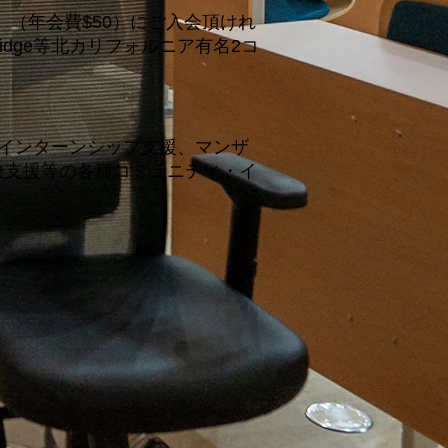
』（年会費$50）にご入会頂けれ
idge等北カリフォルニア有名2コ
インターンシップ支援、マンザ
校支援等の各種コミュニティ・イ