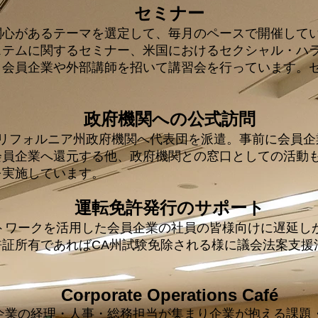
セミナー
関心があるテーマを選定して、毎月のペースで開催して
ステムに関するセミナー、米国におけるセクシャル・ハ
、会員企業や外部講師を招いて講習会を行っています。
政府機関への公式訪問
カリフォルニア州政府機関へ代表団を派遣。事前に会員企
員企業へ還元する他、政府機関との窓口としての活動も行
を実施しています。
運転免許発行のサポート
トワークを活用した会員企業の社員の皆様向けに遅延し
許証所有であればCA州試験免除される様に議会法案支援
Corporate Operations Café
出企業の経理・人事・総務担当が集まり企業が抱える課題