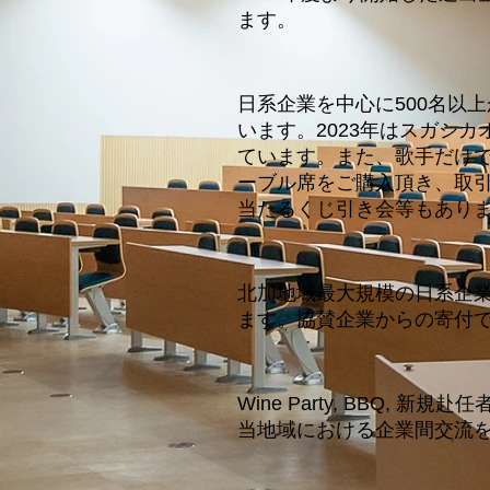
ます。
日系企業を中心に500名以
います。2023年はスガシ
ています。また、歌手だけ
ーブル席をご購入頂き、取
当たるくじ引き会等もあり
北加地域最大規模の日系企業
ます。協賛企業からの寄付
Wine Party, BBQ
当地域における企業間交流