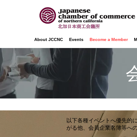
About JCCNC
Events
Become a Member
M
以下各種イベントへ優先的
がる他、会員企業名簿等へ