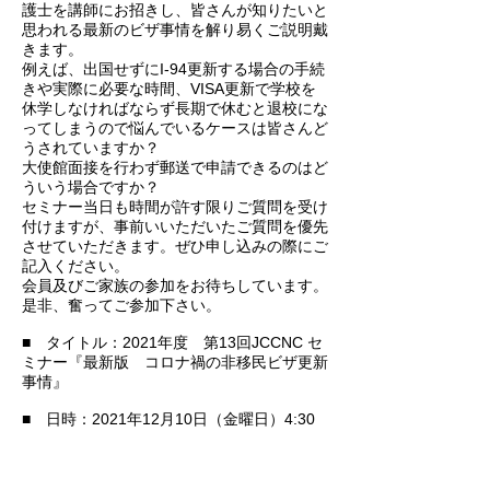
護士を講師にお招きし、皆さんが知りたいと
思われる最新のビザ事情を解り易くご説明戴
きます。
例えば、出国せずにI-94更新する場合の手続
きや実際に必要な時間、VISA更新で学校を
休学しなければならず長期で休むと退校にな
ってしまうので悩んでいるケースは皆さんど
うされていますか？
大使館面接を行わず郵送で申請できるのはど
ういう場合ですか？
セミナー当日も時間が許す限りご質問を受け
付けますが、事前いいただいたご質問を優先
させていただきます。ぜひ申し込みの際にご
記入ください。
会員及びご家族の参加をお待ちしています。
是非、奮ってご参加下さい。
■ タイトル：2021年度 第13回JCCNC セ
ミナー『最新版 コロナ禍の非移民ビザ更新
事情』
■ 日時：2021年12月10日（金曜日）4:30
PM – 5:30 PM (PST/米国西部時間)
■ 登壇者：API Law Office 李 彦 (Li,
Yan) 弁護士