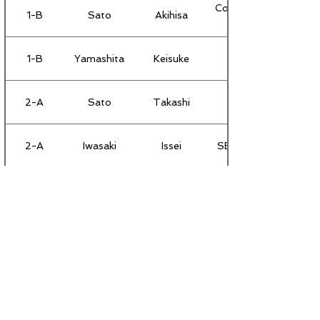
Consulate General of 
1-B
Sato
Akihisa
1-B
Yamashita
Keisuke
2-A
Sato
Takashi
2-A
Iwasaki
Issei
SB Telecom America 
2-A
Tanaka
Yoshiaki
2-A
Morooka
Midori
2-B
Kaneda
Kenichi
2-B
Hosokawa
Hiroshi