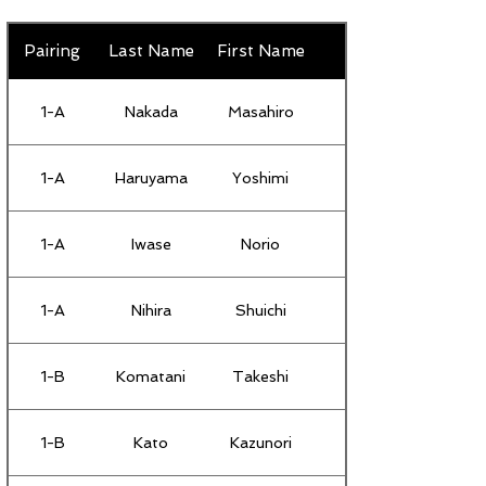
Pairing
Last Name
First Name
1-A
Nakada
Masahiro
1-A
Haruyama
Yoshimi
1-A
Iwase
Norio
1-A
Nihira
Shuichi
1-B
Komatani
Takeshi
1-B
Kato
Kazunori