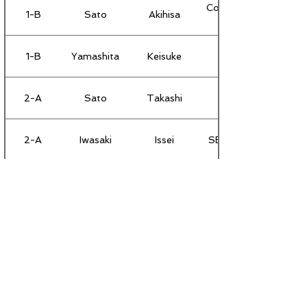
Consulate General of 
1-B
Sato
Akihisa
1-B
Yamashita
Keisuke
2-A
Sato
Takashi
2-A
Iwasaki
Issei
SB Telecom America 
2-A
Tanaka
Yoshiaki
2-A
Morooka
Midori
2-B
Kaneda
Kenichi
2-B
Hosokawa
Hiroshi