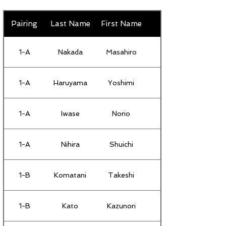
Pairing
Last Name
First Name
1-A
Nakada
Masahiro
1-A
Haruyama
Yoshimi
1-A
Iwase
Norio
1-A
Nihira
Shuichi
1-B
Komatani
Takeshi
1-B
Kato
Kazunori