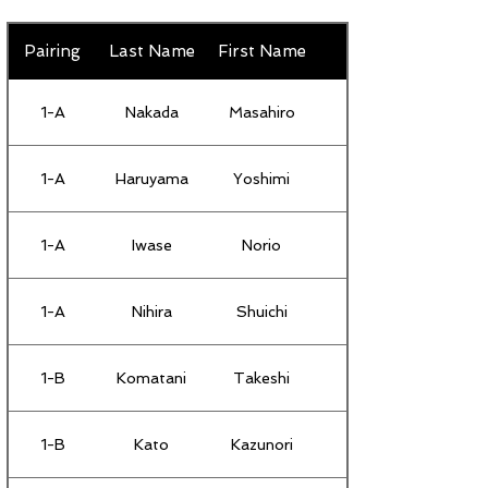
Pairing
Last Name
First Name
1-A
Nakada
Masahiro
1-A
Haruyama
Yoshimi
1-A
Iwase
Norio
1-A
Nihira
Shuichi
1-B
Komatani
Takeshi
1-B
Kato
Kazunori