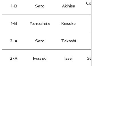
Consulate General of 
1-B
Sato
Akihisa
1-B
Yamashita
Keisuke
2-A
Sato
Takashi
2-A
Iwasaki
Issei
SB Telecom America 
2-A
Tanaka
Yoshiaki
2-A
Morooka
Midori
2-B
Kaneda
Kenichi
2-B
Hosokawa
Hiroshi