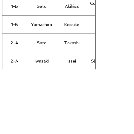
Consulate General of 
1-B
Sato
Akihisa
1-B
Yamashita
Keisuke
2-A
Sato
Takashi
2-A
Iwasaki
Issei
SB Telecom America 
2-A
Tanaka
Yoshiaki
2-A
Morooka
Midori
2-B
Kaneda
Kenichi
2-B
Hosokawa
Hiroshi