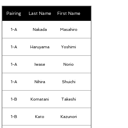
Pairing
Last Name
First Name
1-A
Nakada
Masahiro
1-A
Haruyama
Yoshimi
1-A
Iwase
Norio
1-A
Nihira
Shuichi
1-B
Komatani
Takeshi
1-B
Kato
Kazunori