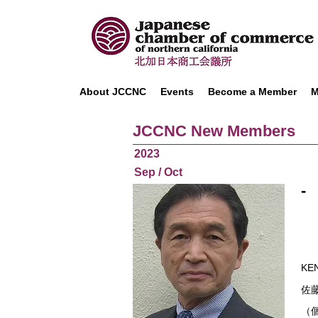
About JCCNC
Events
Become a Member
M
JCCNC New Members
2023
Sep / Oct
-
KEN
佐
（