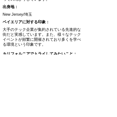
出身地：
New Jersey/埼玉
ベイエリアに対する印象：
大手のテック企業が集約されている先進的な
街だと実感しています。また、様々なテック
イベントが頻繁に開催されており多くを学べ
る環境という印象です。
カリフォルニアでトライしてみたいこと：
早期にドライバーライセンスを取得して、シ
リコンバレーテック企業巡りツアー。
ゴルフを上手くなって、ペブルビーチで爽快
にゴルフをする。
情熱を燃やしていること：
北カリフォルニアにいらっしゃる様々な方々
とお会いして、いろいろ学ばせて頂きたいと
思っています！
なので、イベントや集まりなど開催される際
はお声がけいただけると嬉しいです！