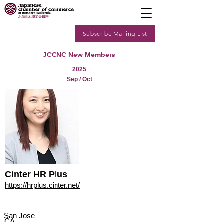
Subscribe Mailing List
JCCNC New Members
2025
Sep / Oct
Cinter HR Plus
https://hrplus.cinter.net/
San Jose
CA