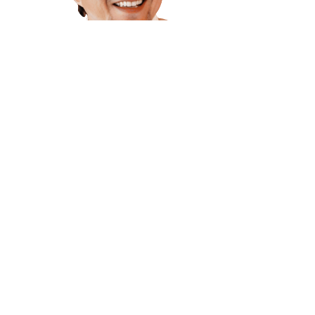
🎖️
岩田康弘（Yasuhiro Iwata）　
CEO, DELICA San Francisco
岩田康弘氏は、株式会社ロック・フィールドが
日本国内で展開する「RF1」のブランド名で知
られるDELICAチェーンの「DELICA San 
Francisco」の代表取締役社長。岩田氏はアメリ
カMBAを取得後　アメリカ生活の経験を活か
し、日本食の伝統をアメリカに持ち込み、健康
志向の料理を提供する店として成功を収めてい
る。岩田氏は、食材の品質と健康に配慮したメ
ニュー作りを重視し、DELICAを地元サンフラ
ンシスコの人々にとっても愛される店舗へと成
長させる。また、岩田氏のリーダーシップのも
と、地元の食材と日本の調理技術を融合させ、