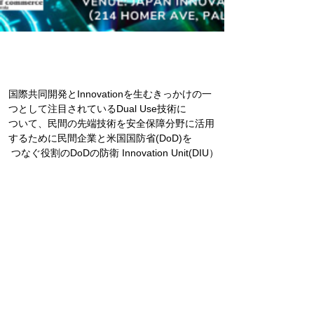
国際共同開発とInnovationを生むきっかけの一
つとして注目されているDual Use技術に
ついて、民間の先端技術を安全保障分野に活用
するために民間企業と米国国防省(DoD)を
 つなぐ役割のDo
Dの
防衛 Innovation Unit(DIU
）
及び日米企業・スタートアップに
 よる
"US-Japan Dual Use Tech Seminar
"
を
Previous
Next
開催致します故ご案内申し上げます。