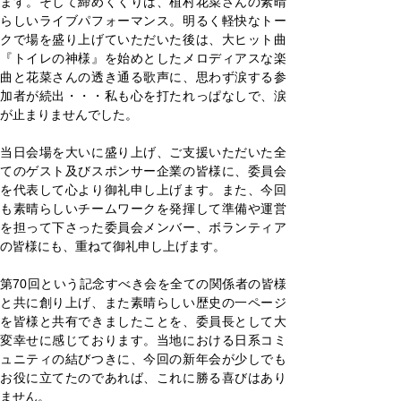
ます。そして締めくくりは、植村花菜さんの素晴
らしいライブパフォーマンス。明るく軽快なトー
クで場を盛り上げていただいた後は、大ヒット曲
『トイレの神様』を始めとしたメロディアスな楽
曲と花菜さんの透き通る歌声に、思わず涙する参
加者が続出・・・私も心を打たれっぱなしで、涙
が止まりませんでした。
当日会場を大いに盛り上げ、ご支援いただいた全
てのゲスト及びスポンサー企業の皆様に、委員会
を代表して心より御礼申し上げます。また、今回
も素晴らしいチームワークを発揮して準備や運営
を担って
下さった
委員会メンバー、ボランティア
の皆様にも、重ねて御礼申し上げます。
第70回という記念すべき会を全ての関係者の皆様
と共に創り上げ、また素晴らしい歴史の一ページ
を皆様と共有できましたことを、委員長として大
変幸せに感じております。当地における日系コミ
ュニティの結びつきに、今回の新年会が少しでも
お役に立てたのであれば、これに勝る喜びはあり
ません。