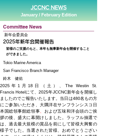
JCCNC NEWS
January / February Edition
Committee News
新年会委員会
2025年新年会開催報告
皆様のご支援のもと、本年も無事新年会を開催すること
ができました。
Tokio Marine America
San Francisco Branch Manager
鈴木 健佑
2025年1月18日（土）、The Westin St. 
Francis
Hotelにて、2025年JCCNC新年会を開催し
ましたのでご報告いたします。当日は480名もの方
に
ご
参加いただき、大隅洋在サンフランシスコ日
本国総領事館総領事
、
および五味和洋会頭の
ご
挨
拶の後、盛大に幕開けしました。ラッフル抽選で
は、
過去最大規模の賞品
を前にして皆様大興奮の
様子でした。当選された皆様、おめでとうござい