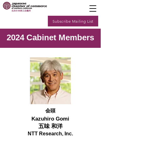
Subscribe Mailing List
2024 Cabinet Members
会頭
Kazuhiro Gomi
五味 和洋
NTT Research, Inc.