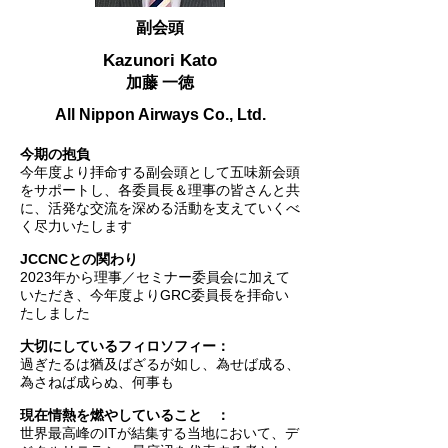
副会頭
Kazunori Kato
加藤 一徳
All Nippon Airways Co., Ltd.
今期の抱負
今年度より拝命する副会頭として五味新会頭
をサポートし、各委員長＆理事の皆さんと共
に、活発な交流を深める活動を支えていくべ
く尽力いたします
JCCNCとの関わり
2023年から理事／セミナー委員会に加えて
いただき、今年度よりGRC委員長を拝命い
たしました
大切にしているフィロソフィー：
過ぎたるは猶及ばざるが如し、為せば成る、
為さねば成らぬ、何事も
現在情熱を燃やしていること ：
世界最高峰のITが結集する当地において、デ