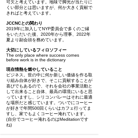
可欠と考えています。地味で脚光が当たりに
くい部分とは思いますが、何か大きく貢献で
きればと考えています。
JCCNCとの関わり
2019年に加入してNYP委員会で多くのご縁
をいただいた後、2020年から理事、2022年
夏より副会頭を務めています。
大切にしているフィロソフィー
The only place where success comes
before work is in the dictionary
現在情熱を燃やしていること
ビジネス。世の中に何か新しい価値を作る取
り組み自体が好きで、そこに貢献することが
喜びでもあるので、それを会社の事業活動と
して出来ること自体、最高の環境にいると思
っていますし、シリコンバレーはそれに最適
な場所だと感じています。ついでにコーヒー
が好きで年間500回くらいはカフェ行ってま
すし、家でもよくコーヒー淹れています。
(自分でコーヒー淹れるのはMeditationです
ね)