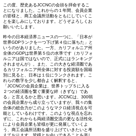
この度、歴史あるJCCNCの会頭を拝命するこ
とになりました。これからの１年間、会員企業
の皆様と、商工会議所活動をともにしていくこ
とを楽しみにしております。どうぞよろしくお
願いいたします。
昨今の日本経済界ニュースの一つに、「日本が
世界GDPランクを一つ下げ第４位に落ちた」と
いうのがありました。一方、カリフォルニア州
全体のGDPは世界第５位の水準です（カリフォ
ルニアは国ではないので、正式にはランキング
されませんが）。また、この大きな経済圏であ
るカリフォルニア州全体に対する投資額を国籍
別に見ると、日本は１位にランクされます。こ
れらの数字を少し都合よく解釈すると、
「JCCNCの会員企業は、世界トップ５に入る
２つの経済圏を繋ぐ重要な絆（きずな）であ
る」と言えるかと思います。JCCNCは、300弱
の会員企業から成り立っていますが、我々の集
合体の総合力がこのようなマクロ経済視点を可
能としているわけです。このような視点を忘れ
ずに、これからも両経済圏交流の更なる活性化
により会員企業も皆様が更に発展していくよ
う、商工会議所活動を盛り上げていきたいと考
えております。皆様とお会いできることを楽し