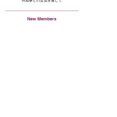
州知事との交流を通じて
New Members
FUDO Construction Inc
Committee News
ゴルフ大会応募締め切り間近！お申し込み
はお早めに。
JCCNC Welcome & Networking Eventとフ
ォローアップ交流会の開催
サンノゼ日系コミュニティとのネットワー
キング＆ポットラックパーティー