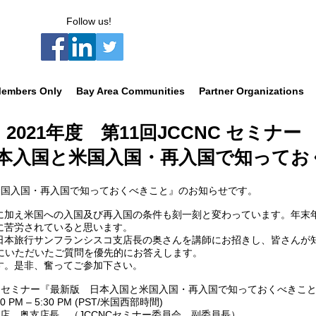
Follow us!
embers Only
Bay Area Communities
Partner Organizations
2021年度 第11回JCCNC セミナー
本入国と米国入国・再入国で知ってお
と米国入国・再入国で知っておくべきこと』のお知らせです。
に加え米国への入国及び再入国の条件も刻一刻と変わっています。年末
に苦労されていると思います。
日本旅行サンフランシスコ支店長の奥さんを講師にお招きし、皆さんが
にいただいたご質問を優先的にお答えします。
す。是非、奮ってご参加下さい。
CNC セミナー『最新版 日本入国と米国入国・再入国で知っておくべきこ
M – 5:30 PM (PST/米国西部時間)
店 奥支店長 （JCCNCセミナー委員会 副委員長）