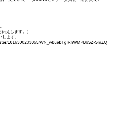
す。
お伝えします。）
いします。
register/1816300203855/WN_wbuebTgIRhWMPBbSZ-SmZQ