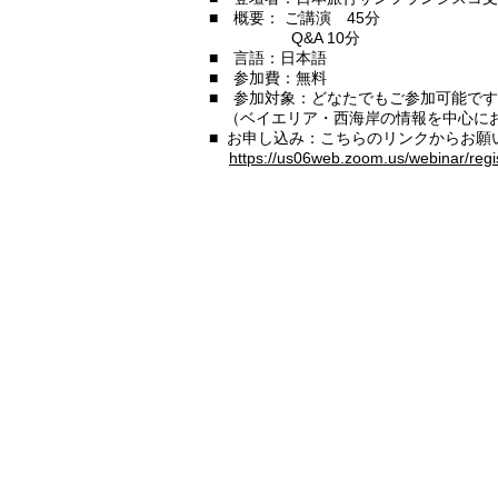
■ 概要： ご講演 45分
Q&A 10分
■ 言語：日本語
■ 参加費：無料
■ 参加対象：どなたでもご参加可能で
（ベイエリア・西海岸の情報を中心に
■ お申し込み：こちらのリンクからお願
https://us06web.zoom.us/webinar/