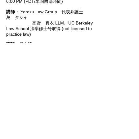
6:00 PM (PDT/米国西部時間)
講師：
Yorozu Law Group 代表弁護士
萬 タシャ
高野 真衣 LLM、UC Berkeley
Law School 法学修士号取得 (not licensed to
practice law)
言語：
日本語
参加費：
無料
参加対象：
JCCNC会員その他どなたでも参
加できます。
申込み：
以下のURLよりお申し込みくださ
い。
https://zoom.us/webinar/register/101622225
5617/WN_4Mb9rR6wTIeftMQLrjtyWQ
以上
JCCNCセミナー企画委員会
委員長 大橋 竜（Mitsui & Co.
(U.S.A.), Inc.）
副委員長 奥 裕子（Nippon Travel