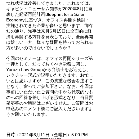
つれ状況は改善してきました。これまでは、
ギャビン・ニューサム知事が2020年8月に発
表した経済再開計画Blueprint for a Safer
Economyに基づき、オフィス再開を検討・
実施されてきた企業が多いと思います。御存
知の通り、知事は来月6月15日に全面的に経
済を再開する方針を発表しており、全面再開
は嬉しい一方、様々な疑問を持っておられる
方が多いのではないでしょうか？
今回のセミナーは、オフィス再開シリーズ第
一弾として、知っておくべき労務に関し、
Yorozu Law Groupから弁護士をお迎えし、
レクチャー形式で説明いただきます。お忙し
いとは思いますが、この貴重な機会を逃すこ
となく、奮ってご参加下さい。なお、今回は
事前にいただいたご質問の中から代表的なも
のへの回答を差し上げる形式となり、当日質
疑応答のお時間はございません。ご質問はお
申込みのコメント欄にご記入くださいますよ
うお願いいたします。
日時：
2021年6月11日（金曜日）5:00 PM –