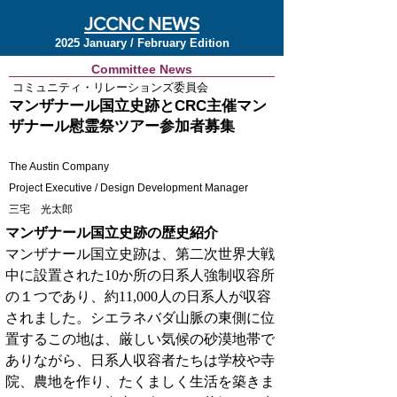
JCCNC NEWS
2025 January / February Edition
Committee News
コミュニティ・リレーションズ委員会
マンザナール国立史跡とCRC主催マン
ザナール慰霊祭ツアー参加者募集
The Austin Company
Project Executive / Design Development Manager
三宅 光太郎
マンザナール国立史跡の歴史紹介
マンザナール国立史跡は、第二次世界大戦
中に設置された10か所の日系人強制収容所
の１つであり、約11,000人の日系人が収容
されました。シエラネバダ山脈の東側に位
置するこの地は、厳しい気候の砂漠地帯で
ありながら、日系人収容者たちは学校や寺
院、農地を作り、たくましく生活を築きま