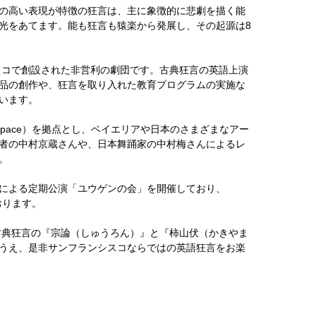
の高い表現が特徴の狂言は、主に象徴的に悲劇を描く能
光をあてます。能も狂言も猿楽から発展し、その起源は8
スコで創設された非営利の劇団です。古典狂言の英語上演
品の創作や、狂言を取り入れた教育プログラムの実施な
います。
Space）を拠点とし、ベイエリアや日本のさまざまなアー
者の中村京蔵さんや、日本舞踊家の中村梅さんによるレ
。
による定期公演「ユウゲンの会」を開催しており、
おります。
古典狂言の『宗論（しゅうろん）』と『柿山伏（かきやま
うえ、是非サンフランシスコならではの英語狂言をお楽