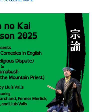
outu.be/1AZwp0GvXUw