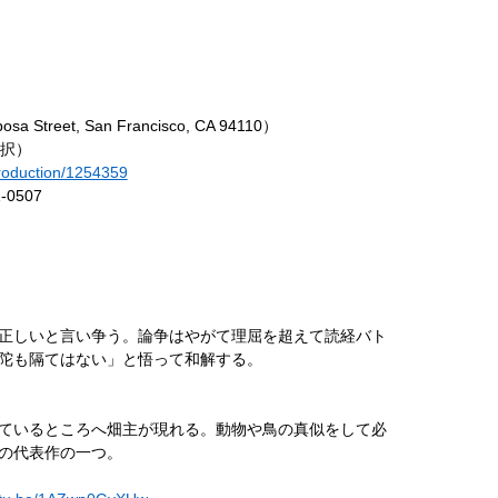
a Street, San Francisco, CA 94110）
選択）
production/1254359
1-0507
正しいと言い争う。論争はやがて理屈を超えて読経バト
陀も隔てはない」と悟って和解する。
ているところへ畑主が現れる。動物や鳥の真似をして必
の代表作の一つ。