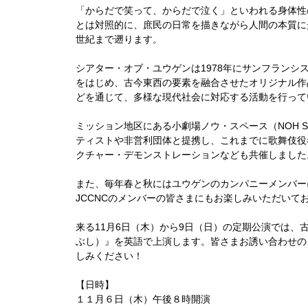
「からだで笑って、からだで泣く」といわれる身体性
とは対照的に、庶民の日常を描きながら人間の本質に
世紀まで遡ります。
シアター・オブ・ユウゲンは1978年にサンフランシ
をはじめ、古今東西の要素を融合させたオリジナル作
どを通じて、多様な現代社会に対応する活動を行って
ミッション地区にある小劇場ノウ・スペース（NOH 
ティストや非営利団体と提携し、これまでに歌舞伎役
クチャー・デモンストレーションなども共催しました
また、毎年春と秋にはユウゲンのカンパニーメンバー
JCCNCのメンバーの皆さまにもお楽しみいただいて
来る11月6日（木）から9日（日）の定期公演では、
ぶし）』を英語で上演します。皆さまお誘い合わせの
しみください！
【日時】
１１月６日（木）午後８時開演