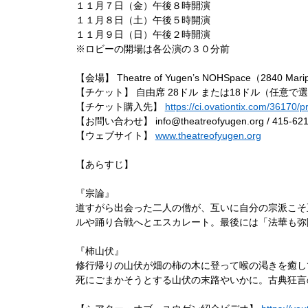
１１月７日（金）午後８時開演
１１月８日（土）午後５時開演
１１月９日（日）午後２時開演
※ロビーの開場は各公演の３０分前
【会場】 Theatre of Yugen’s NOHSpace（2840 Maripos
【チケット】 自由席 28ドル または18ドル（任意で
【チケット購入先】 
https://ci.ovationtix.com/36170/
【お問い合わせ】 
info@theatreofyugen.org
 / 415-62
【ウェブサイト】 
www.theatreofyugen.org
【あらすじ】
『宗論』
道すがら出会った二人の僧が、互いに自分の宗派こそ
ルや踊り合戦へとエスカレート。最後には「法華も弥
『柿山伏』
修行帰りの山伏が畑の柿の木に登って喉の渇きを癒し
死にごまかそうとする山伏の末路やいかに。古典狂言