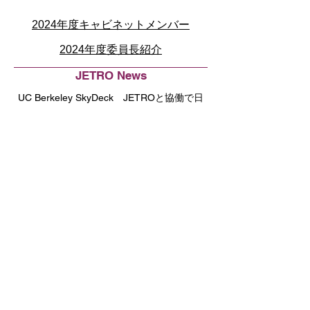
2024年度キャビネットメンバー
2024年度委員長紹介
JETRO News
UC Berkeley SkyDeck JETROと協働で日
本ブートキャンプを開催
New Members
iSearch Worldwide LLC
JAC Recruitment (US), Inc.
Pentagon Technologies Group, Inc.