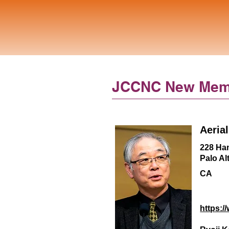
JCCNC New Mem
Aeria
228 Ham
Palo Al
CA
https:/