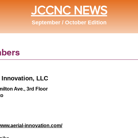
JCCNC NEWS
September / October Edition
bers
l Innovation, LLC
ilton Ave., 3rd Floor
to
/www.aerial-innovation.com/