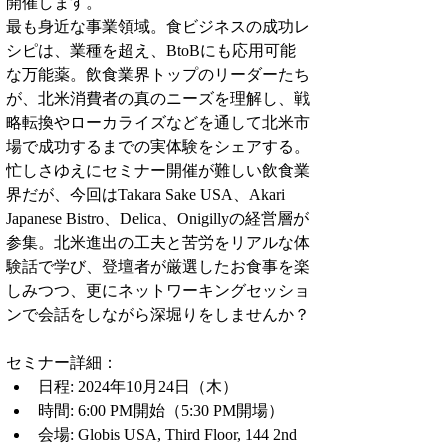
開催します。
最も身近な事業領域。食ビジネスの成功レ
シピは、業種を超え、BtoBにも応用可能
な万能薬。飲食業界トップのリーダーたち
が、北米消費者の真のニーズを理解し、戦
略転換やローカライズなどを通して北米市
場で成功するまでの実体験をシェアする。
忙しさゆえにセミナー開催が難しい飲食業
界だが、今回はTakara Sake USA、Akari 
Japanese Bistro、Delica、Onigillyの経営層が
参集。北米進出の工夫と苦労をリアルな体
験話で学び、登壇者が厳選したお食事を楽
しみつつ、更にネットワーキングセッショ
ンで会話をしながら深堀りをしませんか？
セミナー詳細：
日程: 2024年10月24日（木）
時間: 6:00 PM開始（5:30 PM開場）
会場: Globis USA, Third Floor, 144 2nd 