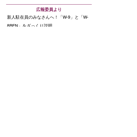
​広報委員より
新人駐在員のみなさんへ！「W-9」と「W-
8BEN」をざっくり説明
New Members
﨑山 基行
結城 颯
Committee News
家族向けBBQ＆流しそうめんイベント
NGC企画運営メンバー募集と、第2回
Welcome & Networking Event開催のご案内
JCCNC & JETRO共催 セミナー: 「BtoCの
秘訣を学ぶ！ ～食ビジネスの北米市場の
攻略～」