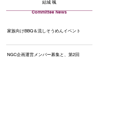
結城 颯
Committee News
家族向けBBQ＆流しそうめんイベント
NGC企画運営メンバー募集と、第2回
Welcome & Networking Event開催のご案内
JCCNC & JETRO共催 セミナー: 「BtoCの
秘訣を学ぶ！ ～食ビジネスの北米市場の
攻略～」
第21回 JCCNCゴルフ大会報告