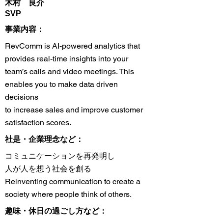
木村 良介
SVP
​事業内容：
RevComm is AI-powered analytics that
provides real-time insights into your
team’s calls and video meetings. This
enables you to make data driven
decisions
to increase sales and improve customer
satisfaction scores.
​社是・企業理念など：
コミュニケーションを再発明し
人が人を想う社会を創る
Reinventing communication to create a
society where people think of others.
趣味・休日の過ごし方など：