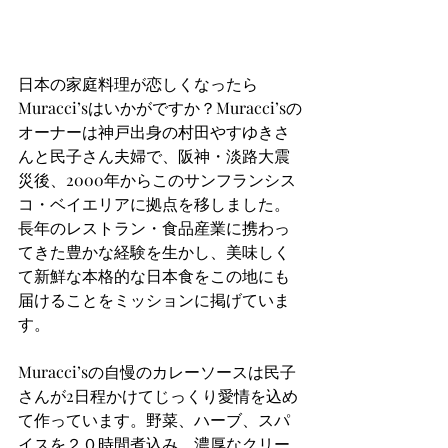
日本の家庭料理が恋しくなったら
Muracci’sはいかがですか？Muracci’sの
オーナーは神戸出身の村田やすゆきさ
んと民子さん夫婦で、阪神・淡路大震
災後、2000年からこのサンフランシス
コ・ベイエリアに拠点を移しました。
長年のレストラン・食品産業に携わっ
てきた豊かな経験を生かし、美味しく
て新鮮な本格的な日本食をこの地にも
届けることをミッションに掲げていま
す。
Muracci’sの自慢のカレーソースは民子
さんが2日程かけてじっくり愛情を込め
て作っています。野菜、ハーブ、スパ
イスを２０時間煮込み、濃厚なクリー