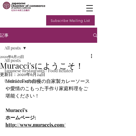
Subscribe Mailing List
記事
All posts
2020年6月23日
All posts
Muracci'sにようこそ！
Japanese Restaurants / Food Related
更新日：
2020年6月24日
Muracci’sの自慢の自家製カレーソース
Useful Information
や愛情のこもった手作り家庭料理をご
堪能ください！
Muracci’s
ホームページ: 
http://www.muraccis.com/