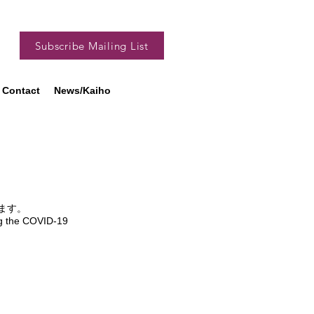
Subscribe Mailing List
Contact
News/Kaiho
ます。
ng the COVID-19