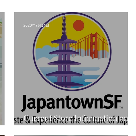
2020年7月14日
Current Store Information on
San Francisco Japantown