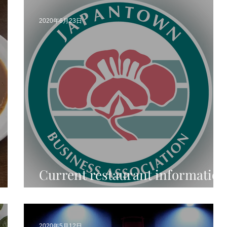
2020年6月23日
Current restaurant information
in San Jose Japantown
2020年5月12日