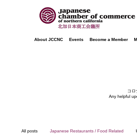
About JCCNC
Events
Become a Member
M
コロ
Any helpful up
All posts
Japanese Restaurants / Food Related