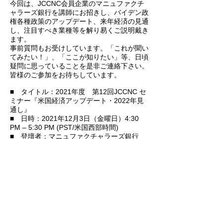
今回は、JCCNC会員企業のマニュファクチ
ャラーズ銀行を講師にお招きし、バイデン政
権各種政策のアップデート、来年経済の見通
し、注目すべき業種等を解り易くご説明戴き
ます。
事前質問もお受けしています。「これが聞い
てみたい！」、「ここが知りたい」等、日頃
疑問に思っていることを是非ご連絡下さい。
皆様のご参加をお待ちしています。
■ タイトル：2021年度 第12回JCCNC セ
ミナー『米国経済アップデート・2022年見
通し』
■ 日時：2021年12月3日（金曜日）4:30
PM – 5:30 PM (PST/米国西部時間)
■ 登壇者：マニュファクチャラーズ銀行
ハウエット竜太氏（トレジャリーアナリス
ト）、西村育子氏（ポートフォリオマネジャ
ー）
■ 概要： ご講演 50分
 言語：日本語
■ 参加費：無料
■ 参加対象：JCCNC会員 JBA会員
■ お申し込み：こちらのリンクからお願い
します。