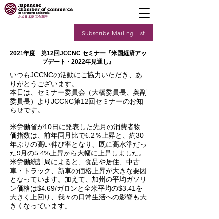
Subscribe Mailing List
2021年度 第12回JCCNC セミナー『米国経済アッ
プデート・2022年見通し』
いつもJCCNCの活動にご協力いただき、あ
りがとうございます。
本日は、セミナー委員会（大橋委員長、奥副
委員長）よりJCCNC第12回セミナーのお知
らせです。
米労働省が10日に発表した先月の消費者物
価指数は、前年同月比で6.2％上昇と、約30
年ぶりの高い伸び率となり、既に高水準だっ
た9月の5.4%上昇から大幅に上昇しました。
米労働統計局によると、食品や居住、中古
車・トラック、新車の価格上昇が大きな要因
となっています。加えて、加州の平均ガソリ
ン価格は$4.69/ガロンと全米平均の$3.41を
大きく上回り、我々の日常生活への影響も大
きくなっています。