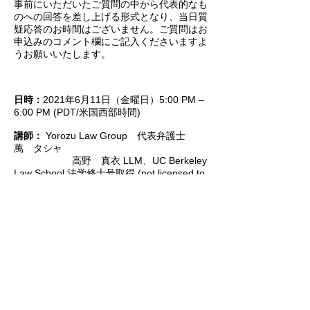
事前にいただいたご質問の中から代表的なも
のへの回答を差し上げる形式となり、当日質
疑応答のお時間はございません。ご質問はお
申込みのコメント欄にご記入くださいますよ
うお願いいたします。
日時：
2021年6月11日（金曜日）5:00 PM –
6:00 PM (PDT/米国西部時間)
講師：
Yorozu Law Group 代表弁護士
萬 タシャ
高野 真衣 LLM、UC Berkeley
Law School 法学修士号取得 (not licensed to
practice law)
言語：
日本語
参加費：
無料
参加対象：
JCCNC会員その他どなたでも参
加できます。
申込み：
以下のURLよりお申し込みくださ
い。