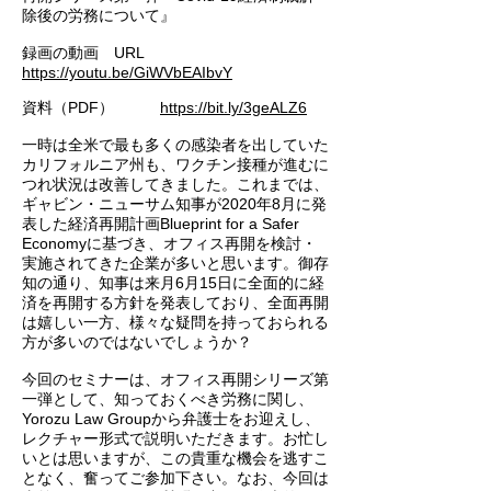
除後の労務について』
録画の動画 URL
https://youtu.be/GiWVbEAIbvY
資料（PDF）
https://bit.ly/3geALZ6
一時は全米で最も多くの感染者を出していた
カリフォルニア州も、ワクチン接種が進むに
つれ状況は改善してきました。これまでは、
ギャビン・ニューサム知事が2020年8月に発
表した経済再開計画Blueprint for a Safer
Economyに基づき、オフィス再開を検討・
実施されてきた企業が多いと思います。御存
知の通り、知事は来月6月15日に全面的に経
済を再開する方針を発表しており、全面再開
は嬉しい一方、様々な疑問を持っておられる
方が多いのではないでしょうか？
今回のセミナーは、オフィス再開シリーズ第
一弾として、知っておくべき労務に関し、
Yorozu Law Groupから弁護士をお迎えし、
レクチャー形式で説明いただきます。お忙し
いとは思いますが、この貴重な機会を逃すこ
となく、奮ってご参加下さい。なお、今回は