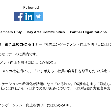
Follow us!
embers Only
Bay Area Communities
Partner Organizations
 第７回JCCNC セミナー
『社内エンゲージメント向上を切り口にはじめ
のセミナーのご案内です。
ジメント向上を切り口にはじめるDX 』
、KDDIアメリカ社を招いて、「いま考える、社員の自発性を尊重したDX推
ケーションの希薄化が話題になっている昨今。DX推進を通して取組む
アメリカ社には同社が行う日米での取り組みについて、 KDDI新働き方宣言
『社内エンゲージメント向上を切り口にはじめるDX 』