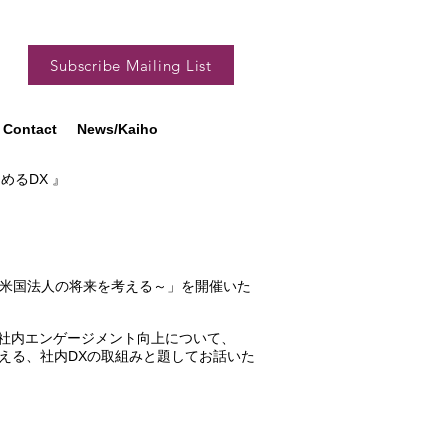
Subscribe Mailing List
Contact
News/Kaiho
るDX 』
進～米国法人の将来を考える～」を開催いた
社内エンゲージメント向上について、
を支える、社内DXの取組みと題してお話いた