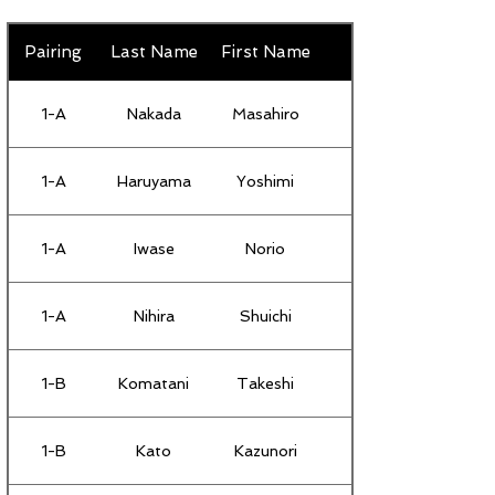
Pairing
Last Name
First Name
1-A
Nakada
Masahiro
1-A
Haruyama
Yoshimi
1-A
Iwase
Norio
1-A
Nihira
Shuichi
1-B
Komatani
Takeshi
1-B
Kato
Kazunori