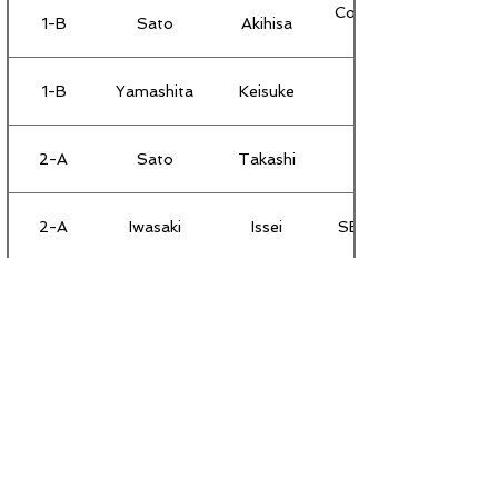
Consulate General of 
1-B
Sato
Akihisa
1-B
Yamashita
Keisuke
2-A
Sato
Takashi
2-A
Iwasaki
Issei
SB Telecom America 
2-A
Tanaka
Yoshiaki
2-A
Morooka
Midori
2-B
Kaneda
Kenichi
2-B
Hosokawa
Hiroshi