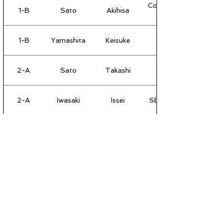
Consulate General of 
1-B
Sato
Akihisa
1-B
Yamashita
Keisuke
2-A
Sato
Takashi
2-A
Iwasaki
Issei
SB Telecom America 
2-A
Tanaka
Yoshiaki
2-A
Morooka
Midori
2-B
Kaneda
Kenichi
2-B
Hosokawa
Hiroshi