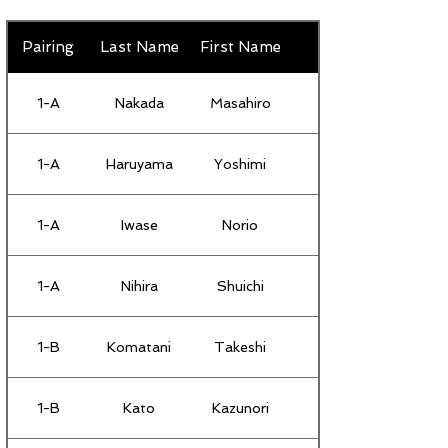
Pairing
Last Name
First Name
1-A
Nakada
Masahiro
1-A
Haruyama
Yoshimi
1-A
Iwase
Norio
1-A
Nihira
Shuichi
1-B
Komatani
Takeshi
1-B
Kato
Kazunori