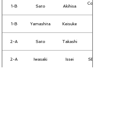
Consulate General of 
1-B
Sato
Akihisa
1-B
Yamashita
Keisuke
2-A
Sato
Takashi
2-A
Iwasaki
Issei
SB Telecom America 
2-A
Tanaka
Yoshiaki
2-A
Morooka
Midori
2-B
Kaneda
Kenichi
2-B
Hosokawa
Hiroshi