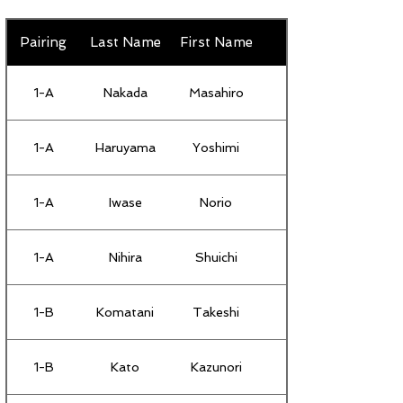
Pairing
Last Name
First Name
1-A
Nakada
Masahiro
1-A
Haruyama
Yoshimi
1-A
Iwase
Norio
1-A
Nihira
Shuichi
1-B
Komatani
Takeshi
1-B
Kato
Kazunori