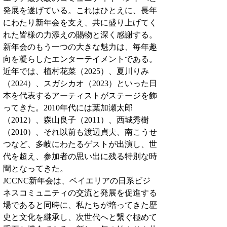
発展を遂げている。これはひとえに、長年
にわたり新年会を支え、共に盛り上げてく
れた皆様の力添えの賜物と深く感謝する。
新年会のもう一つの大きな魅力は、毎年趣
向を凝らしたエンターテイメントである。
近年では、植村花菜（2025）、夏川りみ
（2024）、スガシカオ（2023）といった日
本を代表するアーティストがステージを飾
ってきた。2010年代には葉加瀬太郎
（2012）、森山良子（2011）、西城秀樹
（2010）、それ以前も渡辺貞夫、南こうせ
つなど、多岐にわたるゲストが出演し、世
代を超え、参加者の思い出に残る特別な時
間となってきた。
JCCNC新年会は、ベイエリアの日系ビジ
ネスコミュニティの交流と発展を促進する
場であると同時に、私たちが培ってきた歴
史と文化を継承し、次世代へと繋ぐ極めて