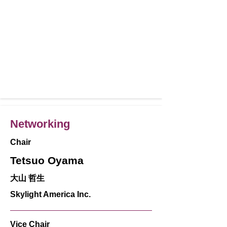
Networking
Chair
Tetsuo Oyama
大山 哲生
Skylight America Inc.
Vice Chair