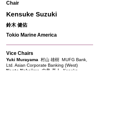
Chair
Kensuke Suzuki
鈴木 健佑
Tokio Marine America
Vice Chairs
Yuki Murayama
村山 雄樹 MUFG Bank,
Ltd. Asian Corporate Banking (West)
Naoto Nakajima
中島 直人 Kaneka
Americas Holding, Inc
全ての参加者とJCCNCが素晴らしい一年の
船出を迎えられるよう、明るく楽しい新年会
を目指して参ります。新しいアイデアやご意
見など、いつでも大歓迎です。（鈴木）