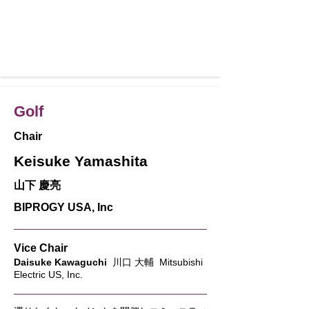
Golf
Chair
Keisuke Yamashita
山下 慶亮
BIPROGY USA, Inc
Vice Chair
Daisuke Kawaguchi
川口 大輔 Mitsubishi
Electric US, Inc.