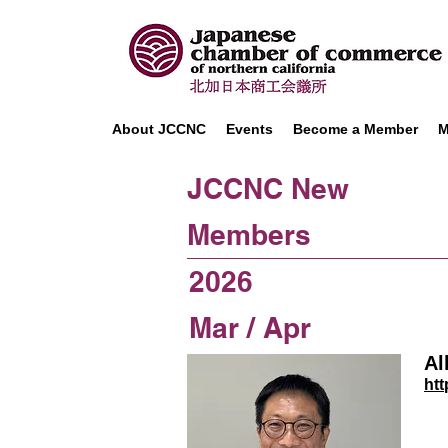
About JCCNC
Events
Become a Member
M
JCCNC New
Members
2026
Mar / Apr
Al
htt