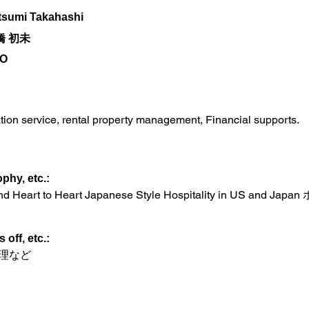
tsumi Takahashi
橋 初未
O
tion service, rental property management, Financial supports.
phy, etc.:
and Heart to Heart Japanese Style Hospitality in US an
off, etc.:
理など