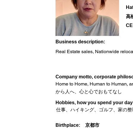
Ha
高
CE
​Business description:
Real Estate sales, Nationwide reloca
​Company motto, corporate philoso
Home to Home, Human to Human, 
から人へ、心と心でおもてなし
Hobbies, how you spend your days 
仕事、ハイキング、ゴルフ、家の整
Birthplace:
京都市