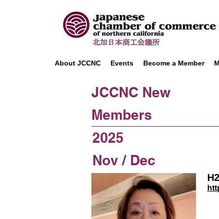
About JCCNC
Events
Become a Member
M
JCCNC New
Members
2025
Nov / Dec
H
htt