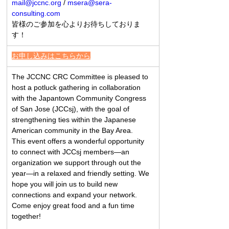
mail@jccnc.org
 / 
msera@sera-
consulting.com
皆様のご参加を心よりお待ちしておりま
す！
お申し込みはこちらから
The JCCNC CRC Committee is pleased to 
host a potluck gathering in collaboration 
with the Japantown Community Congress 
of San Jose (JCCsj), with the goal of 
strengthening ties within the Japanese 
American community in the Bay Area.
This event offers a wonderful opportunity 
to connect with JCCsj members—an 
organization we support through out the 
year—in a relaxed and friendly setting. We 
hope you will join us to build new 
connections and expand your network.
Come enjoy great food and a fun time 
together!