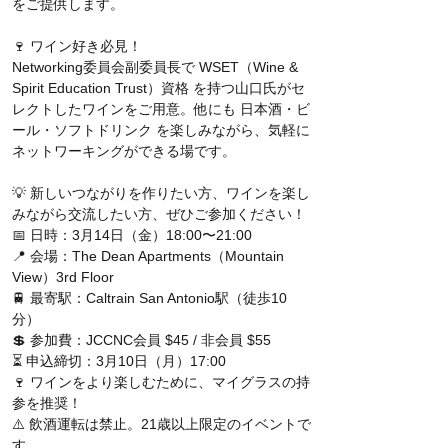
をご提供します。
🍷 ワイン好き必見！
Networking委員会副委員長で WSET（Wine & 
Spirit Education Trust）資格 を持つ山口氏がセ
レクトしたワインをご用意。他にも 日本酒・ビ
ール・ソフトドリンク を楽しみながら、気軽に
ネットワーキングができる場です。
💡 新しいつながりを作りたい方、ワインを楽し
みながら交流したい方、ぜひご参加ください！
📅 日時：3月14日（金）18:00〜21:00
📍 会場：The Dean Apartments（Mountain 
View）3rd Floor
🚆 最寄駅：Caltrain San Antonio駅（徒歩10
分）
💲 参加費：JCCNC会員 $45 / 非会員 $55
⏳ 申込締切：3月10日（月）17:00
🍷 ワインをより楽しむために、マイグラスの持
参を推奨！
⚠️ 飲酒運転は禁止。21歳以上限定のイベントで
す。