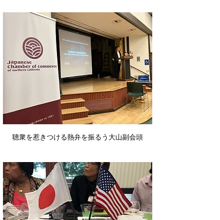
聴衆を惹きつける熱弁を振るう大山副会頭