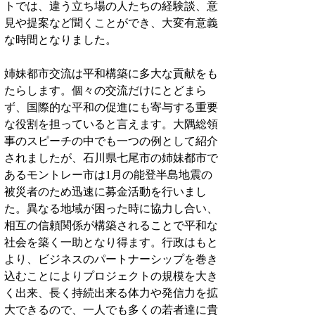
トでは、違う立ち場の人たちの経験談、意
見や提案など聞くことができ、大変有意義
な時間となりました。
姉妹都市交流は平和構築に多大な貢献をも
たらします。個々の交流だけにとどまら
ず、国際的な平和の促進にも寄与する重要
な役割を担っていると言えます。大隅総領
事のスピーチの中でも一つの例として紹介
されましたが、石川県七尾市の姉妹都市で
あるモントレー市は1月の能登半島地震の
被災者のため迅速に募金活動を行いまし
た。異なる地域が困った時に協力し合い、
相互の信頼関係が構築されることで平和な
社会を築く一助となり得ます。
行政はもと
より、ビジネスのパートナーシップを巻き
込むことによりプロジェクトの規模を大き
く出来、長く持続出来る体力や発信力を拡
大できるので、一人でも多くの若者達に貴