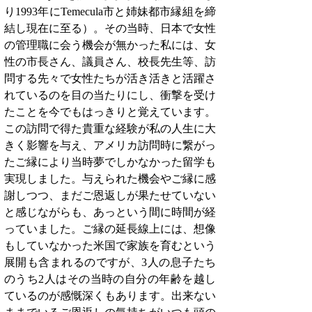
り1993年にTemecula市と姉妹都市縁組を締
結し現在に至る）。その当時、日本で女性
の管理職に会う機会が無かった私には、女
性の市長さん、議員さん、校長先生等、訪
問する先々で女性たちが活き活きと活躍さ
れているのを目の当たりにし、衝撃を受け
たことを今でもはっきりと覚えています。
この訪問で得た貴重な経験が私の人生に大
きく影響を与え、アメリカ訪問時に繋がっ
たご縁により当時夢でしかなかった留学も
実現しました。与えられた機会やご縁に感
謝しつつ、まだご恩返しが果たせていない
と感じながらも、あっという間に時間が経
っていました。ご縁の延長線上には、想像
もしていなかった米国で家族を育むという
展開も含まれるのですが、3人の息子たち
のうち2人はその当時の自分の年齢を越し
ているのが感慨深くもあります。出来ない