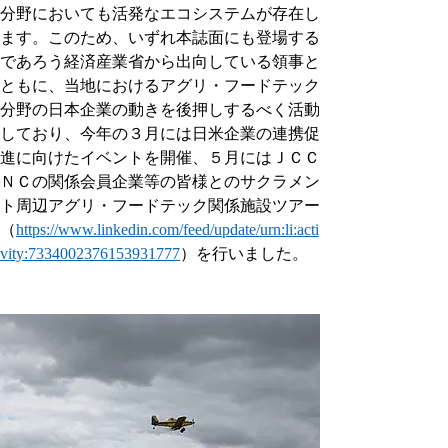
分野においても活発なエコシステムが存在し
ます。このため、いずれ本誌面にも登場する
であろう経済産業省から出向している領事と
ともに、当地におけるアグリ・フードテック
分野の日本企業の動きを後押しするべく活動
しており、今年の３月には日米企業の連携促
進に向けたイベントを開催、５月にはＪＣＣ
ＮＣの関係会員企業等の皆様とのサクラメン
ト周辺アグリ・フードテック関係施設ツアー
（
https://www.linkedin.com/feed/update/urn:li:acti
vity:7334002376153931777
）を行いました。