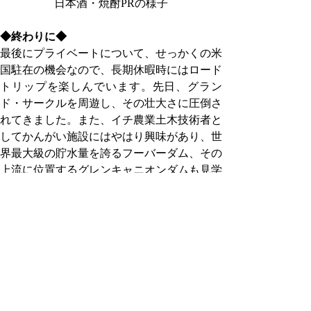
日本酒・焼酎PRの様子
◆終わりに◆
最後にプライベートについて、せっかくの米
国駐在の機会なので、長期休暇時にはロード
トリップを楽しんでいます。先日、グラン
ド・サークルを周遊し、その壮大さに圧倒さ
れてきました。また、イチ農業土木技術者と
してかんがい施設にはやはり興味があり、世
界最大級の貯水量を誇るフーバーダム、その
上流に位置するグレンキャニオンダムも見学
してきました。今後どこかで皆様とお会いす
る機会があれば、おすすめの国立公園、ダム
など、是非教えてください。今後ともどうぞ
よろしくお願いいたします。