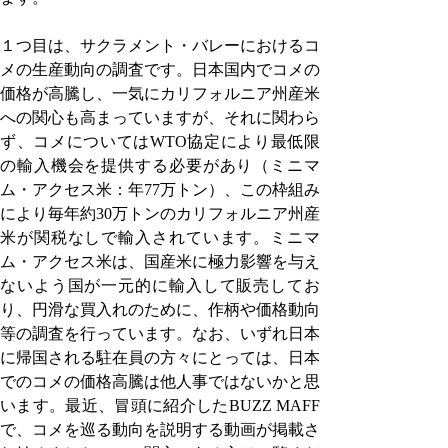
１つ目は、サクラメント・バレーにおけるコ
メの生産動向の調査です。日本国内でコメの
価格が高騰し、一気にカリフォルニア州産米
への関心も高まっていますが、それに関わら
ず、コメについてはWTO協定により最低限
の輸入機会を提供する必要があり（ミニマ
ム・アクセス米：年77万トン）、この枠組み
により毎年約30万トンのカリフォルニア州産
米が関税なしで輸入されています。ミニマ
ム・アクセス米は、国産米に極力影響を与え
ないよう国が一元的に輸入して販売してお
り、円滑な買入れのために、作柄や価格動向
等の調査を行っています。なお、いずれ日本
に帰国される駐在員の方々にとっては、日本
でのコメの価格高騰は他人事ではないかと思
います。最近、冒頭に紹介したBUZZ MAFF
で、コメを巡る動向を説明する動画が掲載さ