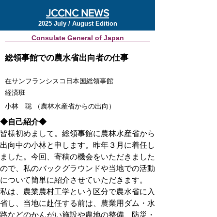
JCCNC NEWS
2025 July / August Edition
Consulate General of Japan
総領事館での農水省出向者の仕事
在サンフランシスコ日本国総領事館
経済班
小林 聡 （農林水産省からの出向）
◆自己紹介◆
皆様初めまして。総領事館に農林水産省から
出向中の小林と申します。昨年３月に着任し
ました。今回、寄稿の機会をいただきました
ので、私のバックグラウンドや当地での活動
について簡単に紹介させていただきます。
私は、農業農村工学という区分で農水省に入
省し、当地に赴任する前は、農業用ダム・水
路などのかんがい施設や農地の整備、防災・