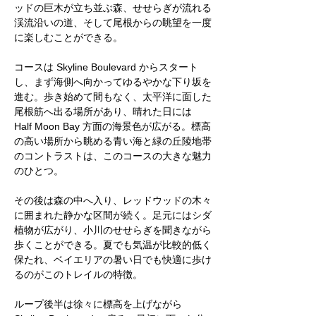
ッドの巨木が立ち並ぶ森、せせらぎが流れる
渓流沿いの道、そして尾根からの眺望を一度
に楽しむことができる。
コースは Skyline Boulevard からスタート
し、まず海側へ向かってゆるやかな下り坂を
進む。歩き始めて間もなく、太平洋に面した
尾根筋へ出る場所があり、晴れた日には 
Half Moon Bay 方面の海景色が広がる。標高
の高い場所から眺める青い海と緑の丘陵地帯
のコントラストは、このコースの大きな魅力
のひとつ。
その後は森の中へ入り、レッドウッドの木々
に囲まれた静かな区間が続く。足元にはシダ
植物が広がり、小川のせせらぎを聞きながら
歩くことができる。夏でも気温が比較的低く
保たれ、ベイエリアの暑い日でも快適に歩け
るのがこのトレイルの特徴。
ループ後半は徐々に標高を上げながら 