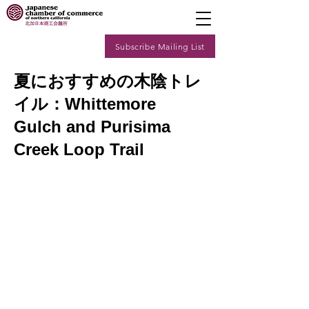
Subscribe Mailing List
夏におすすめの木陰トレ
イル：Whittemore
Gulch and Purisima
Creek Loop Trail