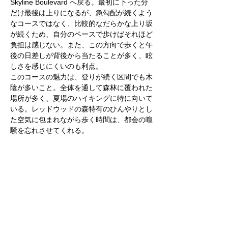
Skyline Boulevard へ戻る。最初に下った分
だけ最後は上りになるが、急勾配が続くよう
なコースではなく、比較的なだらかな上り坂
が続くため、自分のペースで歩けばそれほど
負担は感じない。また、この方向で歩くと午
後の日差しが背後から当たることが多く、眩
しさを感じにくいのも利点。
このコースの魅力は、登りが続く区間でも木
陰が多いこと。全体を通して森林に覆われた
場所が多く、夏場のハイキングに特に向いて
いる。レッドウッドの森特有のひんやりとし
た空気に包まれながら歩く時間は、都会の喧
騒を忘れさせてくれる。
距離は約9.5マイルあるが、公園内には複数
のトレイルが整備されており、体力や時間に
応じて短いルートへ変更することも可能。初
級者から中級者まで、自分に合った距離で楽
しめるのも魅力のひとつ。
夏のハイキングでは、水分補給を十分に行う
ことが大切。木陰が多いとはいえ、日差しの