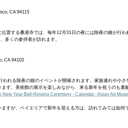
isco, CA 94115
位置する桑港寺では、毎年12月31日の夜には除夜の鐘が行わ
れ、多くの参拝者が訪れます。
co, CA 94102
中行われる除夜の鐘のイベントが開催されます。家族連れや小
きます。美術館の展示を楽しみながら、来る新年を祝うのも素
e New Year Bell-Ringing Ceremony - Calendar - Asian Art Mus
いますが、ベイエリアで新年を迎える方は、訪れてみては如何