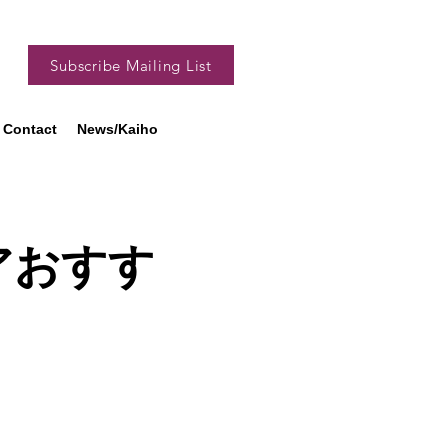
Subscribe Mailing List
Contact
News/Kaiho
リアおすす
。