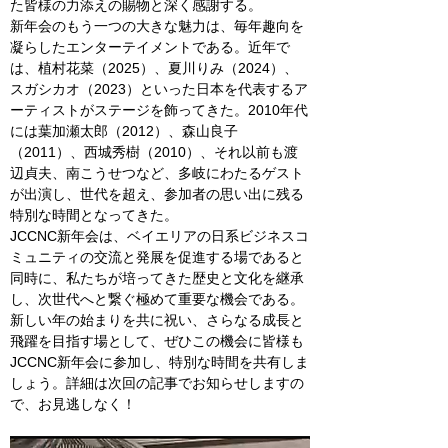
た皆様の力添えの賜物と深く感謝する。
新年会のもう一つの大きな魅力は、毎年趣向を
凝らしたエンターテイメントである。近年で
は、植村花菜（2025）、夏川りみ（2024）、
スガシカオ（2023）といった日本を代表するア
ーティストがステージを飾ってきた。2010年代
には葉加瀬太郎（2012）、森山良子
（2011）、西城秀樹（2010）、それ以前も渡
辺貞夫、南こうせつなど、多岐にわたるゲスト
が出演し、世代を超え、参加者の思い出に残る
特別な時間となってきた。
JCCNC新年会は、ベイエリアの日系ビジネスコ
ミュニティの交流と発展を促進する場であると
同時に、私たちが培ってきた歴史と文化を継承
し、次世代へと繋ぐ極めて重要な機会である。
新しい年の始まりを共に祝い、さらなる成長と
飛躍を目指す場として、ぜひこの機会に皆様も
JCCNC新年会に参加し、特別な時間を共有しま
しょう。詳細は次回の記事でお知らせしますの
で、お見逃しなく！