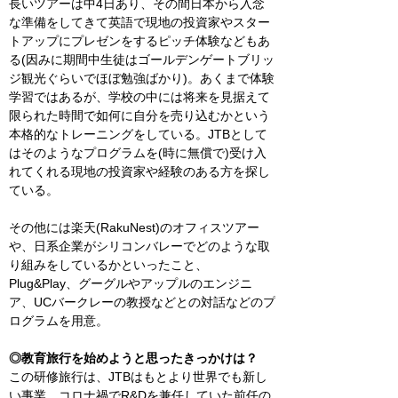
長いツアーは中4日あり、その間日本から入念
な準備をしてきて英語で現地の投資家やスター
トアップにプレゼンをするピッチ体験などもあ
る(因みに期間中生徒はゴールデンゲートブリッ
ジ観光ぐらいでほぼ勉強ばかり)。あくまで体験
学習ではあるが、学校の中には将来を見据えて
限られた時間で如何に自分を売り込むかという
本格的なトレーニングをしている。JTBとして
はそのようなプログラムを(時に無償で)受け入
れてくれる現地の投資家や経験のある方を探し
ている。
その他には楽天(RakuNest)のオフィスツアー
や、日系企業がシリコンバレーでどのような取
り組みをしているかといったこと、
Plug&Play、グーグルやアップルのエンジニ
ア、UCバークレーの教授などとの対話などのプ
ログラムを用意。
◎教育旅行を始めようと思ったきっかけは？
この研修旅行は、JTBはもとより世界でも新し
い事業。コロナ禍でR&Dを兼任していた前任の