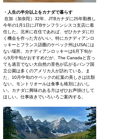
・人生の半分以上をカナダで暮らす
 在加（加奈陀）32年、JTBカナダに25年勤務し
今年の1月1日にJTBサンフランシスコ支店に着
任した。北米に在住であれば、ぜひカナダに行
く機会を作った方がいい。特にカナディアンロ
ッキーとフランス語圏のケベック州はUSAには
ない場所。カナディアンロッキーは6月下旬か
ら9月中旬がおすすめだが、The Canadaと言っ
ても過言でない大自然の景色が広がるバンフ国
立公園は多くのアメリカ人が訪れている。ま
た、10月中旬のケベックの紅葉の美しさは比類
ない。モントリオールは食事も格別においし
い。カナダに興味のある方はぜひお声掛けして
ほしい。仕事抜きでいろいろご案内する。