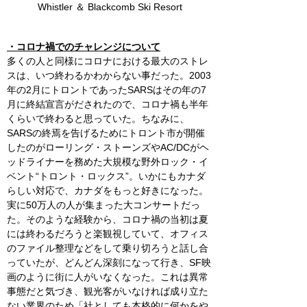
Whistler ＆ Blackcomb Ski Resort
・コロナ禍でのチャレンジについて
多くの人と同様にコロナにおける最大のストレ
スは、いつ終わるかわからない事だった。2003
年の2月にトロントであったSARSはその年の7
月に終結宣言がだされたので、コロナ禍も半年
くらいで終わると思っていた。ちなみに、
SARSの終焉を告げるためにトロント市が開催
したのがローリング・ストーンズやAC/DCがヘ
ッドライナーを務めた大規模な野外ロック・イ
ベント“トロント・ロックス”。いかにもカナダ
らしい対応で、カナダをもっと好きになった。
実に50万人の人が集まった大コンサートだっ
た。そのような経験から、コロナ禍の当初は夏
には終わるだろうと楽観視していて、オフィス
のファイル整理などをして乗り切ろうと話し合
っていたが、どんどん深刻になって行き、SF映
画のように街に人がいなくなった。これは異常
事態だと気づき、観光客がいなければ成り立た
ない業界のため「社としても本格的に何かをや