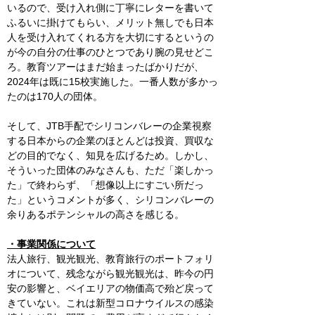
いるので、受け入れ側に丁寧にレターを書いて
ふるいに掛けてもらい、メリット無しでも日本
人を受け入れてくれる方を大切にするというの
が今の自分の仕事のひとつであり腕の見せどこ
ろ。教育ツアーはまだ始まったばかりだが、
2024年は既に15校実施した。一番人数が多かっ
たのは170人の団体。
そして、JTB手配でシリコンバレーの企業視察
する日本からの企業のほとんどは投資、買収な
どの目的でなく、知見を広げるため。しかし、
そういった団体のみなさんも、ただ「楽しかっ
た」で終わらず、「想像以上にすごい所だっ
た」というコメントが多く、シリコンバレーの
余りあるポテンシャルの高さを感じる。
・事業関係について
法人旅行、観光観光、教育旅行のポートフォリ
オについて、残念ながら観光観光は、昨今の円
安の影響と、ベイエリアの物価高で殆ど戻って
きていない。これは新型コロナウイルスの感染