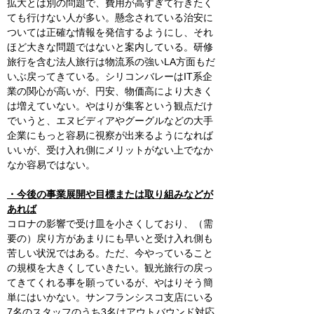
拡大とは別の問題で、費用が高すぎて行きたく
ても行けない人が多い。懸念されている治安に
ついては正確な情報を発信するようにし、それ
ほど大きな問題ではないと案内している。研修
旅行を含む法人旅行は物流系の強いLA方面もだ
いぶ戻ってきている。シリコンバレーはIT系企
業の関心が高いが、円安、物価高により大きく
は増えていない。やはりが集客という観点だけ
でいうと、エヌビディアやグーグルなどの大手
企業にもっと容易に視察が出来るようになれば
いいが、受け入れ側にメリットがない上でなか
なか容易ではない。
・今後の事業展開や目標または取り組みなどが
あれば
コロナの影響で受け皿を小さくしており、（需
要の）戻り方があまりにも早いと受け入れ側も
苦しい状況ではある。ただ、今やっていること
の規模を大きくしていきたい。観光旅行の戻っ
てきてくれる事を願っているが、やはりそう簡
単にはいかない。サンフランシスコ支店にいる
7名のスタッフのうち3名はアウトバウンド対応