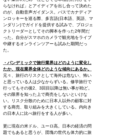
らなければ」とアイディアを出し合って決めた
のが、自動音声ガイダンス。バスでカナディア
ンロッキーを巡る際、多言語(日本語、英語、マ
ンダリン)でガイドを提供する試みで、プロジェ
クトリーダーとしてその脚本を作った2年間だ
った。自分がスマホのカメラで観光地をライブ
中継するオンラインツアーも試みた期間だっ
た。
・パンデミックで旅行業界はどのように変化し
たか、現在業界全体どのような傾向にあるか。
元々、旅行のリスクとして海外は危ない、怖い
と思っている人は少なからずいる。修学旅行で
行ってもその後2、3回目以降は無い事が殆ど。
その限界を知った上で商売をしないといけな
い。リスク分散のために日本人以外の顧客に対
する商売、取り組みを大きくしている。内向き
の日本人に比べ旅行をする人が多い。
更に現在の米ドル、ユーロ高。日本の経済の問
題でもあると思うが、団塊の世代も体力的に旅