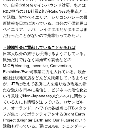
で、自分含む4名がインバウンド対応。あとは
R&D担当のJTB社員2名がRakuNestを拠点とし
て活動。皆でベイエリア、シリコンバレーの最
新情報を日本に送っている。自分の守備範囲は
ベイエリア、ナパ、レイクタホだがタホにはま
だ行ったことがないので是非行ってみたい。
・地域社会に貢献していることがあれば
日本人以外の旅行も手掛けるようにしている。
観光だけではなく結婚式や宴会などの
MICE(Meeting, Incentive, Convention, 
Exhibition/Event)事業に力を入れている。競合
他社は現地支店をどんどん閉鎖しているようだ
が、JTBは敢えて各所に人を送り込み現地の新
たな魅力を日本に発信し、ビジネスの活性化と
いう意味でNon-Japaneseのビジネスに関わっ
ている方にも情報を送っている。ロサンゼル
ス、オーランド、ハワイの各拠点にJTBスタッ
フが集まってボランティアをするBright Earth 
Project (Brighter Earth and Our Future)という
活動も行っている。更にSDGs、ジェンダーレ