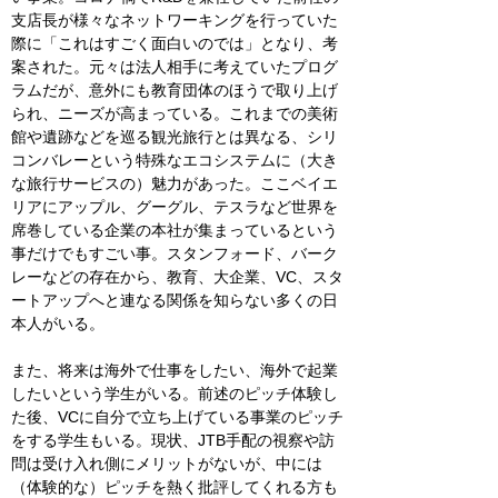
支店長が様々なネットワーキングを行っていた
際に「これはすごく面白いのでは」となり、考
案された。元々は法人相手に考えていたプログ
ラムだが、意外にも教育団体のほうで取り上げ
られ、ニーズが高まっている。これまでの美術
館や遺跡などを巡る観光旅行とは異なる、シリ
コンバレーという特殊なエコシステムに（大き
な旅行サービスの）魅力があった。ここベイエ
リアにアップル、グーグル、テスラなど世界を
席巻している企業の本社が集まっているという
事だけでもすごい事。スタンフォード、バーク
レーなどの存在から、教育、大企業、VC、スタ
ートアップへと連なる関係を知らない多くの日
本人がいる。
また、将来は海外で仕事をしたい、海外で起業
したいという学生がいる。前述のピッチ体験し
た後、VCに自分で立ち上げている事業のピッチ
をする学生もいる。現状、JTB手配の視察や訪
問は受け入れ側にメリットがないが、中には
（体験的な）ピッチを熱く批評してくれる方も