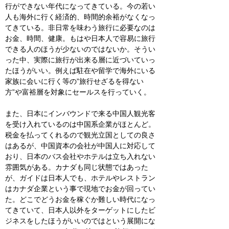
行ができない年代になってきている。今の若い
人も海外に行く経済的、時間的余裕がなくなっ
てきている。非日常を味わう旅行に必要なのは
お金、時間、健康。もはや日本人で容易に旅行
できる人のほうが少ないのではないか。そうい
った中、実際に旅行が出来る層に近づいていっ
たほうがいい。例えば駐在や留学で海外にいる
家族に会いに行く等の”旅行せざるを得ない
方”や富裕層を対象にセールスを行っていく。
また、日本にインバウンドで来る中国人観光客
を受け入れているのは中国系企業がほとんど。
税金を払ってくれるので観光立国としての良さ
はあるが、中国資本の会社が中国人に対応して
おり、日本のバス会社やホテルは立ち入れない
雰囲気がある。カナダも同じ状態ではあった
が、ガイドは日本人でも、ホテルやレストラン
はカナダ企業という事で現地でお金が回ってい
た。どこでどうお金を稼ぐか難しい時代になっ
てきていて、日本人以外をターゲットにしたビ
ジネスをしたほうがいいのではという展開にな