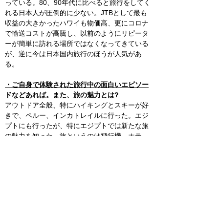
っている。80、90年代に比べると旅行をしてく
れる日本人が圧倒的に少ない。JTBとして最も
収益の大きかったハワイも物価高、更にコロナ
で輸送コストが高騰し、以前のようにリピータ
ーが簡単に訪れる場所ではなくなってきている
が、逆に今は日本国内旅行のほうが人気があ
る。
・ご自身で体験された旅行中の面白いエピソー
ドなどあれば。また、旅の魅力とは?
アウトドア全般、特にハイキングとスキーが好
きで、ペルー、インカトレイルに行った。エジ
プトにも行ったが、特にエジプトでは新たな旅
の魅力を知った。旅というのは飛行機、ホテ
ル、土産物屋、レストラン等受け入れる側があ
ってのもの。そして、それらは国籍や客の種類
によって当たり方違うという事に気づくのに時
間が掛かった。エジプトではタクシーもぼった
くりで、一度運転手を諭した事もあった。個人
旅行だとソンビのように襲来する物売りにも付
き纏われるので現地ガイドが必須だが、自分は
逆に彼らのむき出しになる本性の中に優しさを